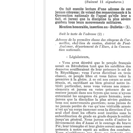
r
a
d
o
r