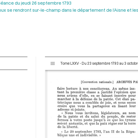
éance du jeudi 26 septembre 1793
oux se rendront sur-le-champ dans le département de l’Aisne et l
V
Tome LXXV - Du 23 septembre 1793 au 3 octobr
i
s
u
a
l
i
s
e
u
r
M
i