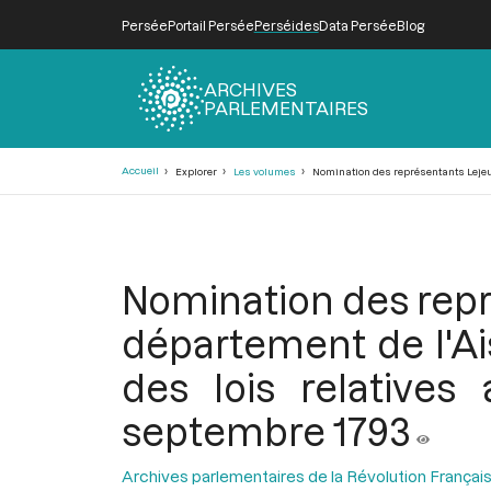
Persée
Portail Persée
Perséides
Data Persée
Blog
ARCHIVES
PARLEMENTAIRES
Fil
Accueil
Explorer
Les volumes
Nomination des représentants Lejeune
d'Ariane
Nomination des repr
département de l'Ais
des lois relatives
septembre 1793
Archives parlementaires de la Révolution Françai