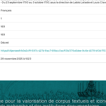
- Du 23 septembre 1793 au 3 octobre 1793
, sous la direction de Lodoïs Lataste et Louis Cla
Français
1
169
169
Décret
https://iiif.persee.fr/b0e2cf11-597c-427d-8ac7-68bcc0acf13b/376a5dee-9c6e-4578-b13d-7f
28 novembre 2025 à 10:23
ée pour la valorisation de corpus textuels et ic
de recherche et des institutions documentaires.