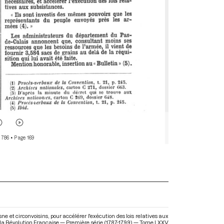
 786
• Page 169
 et circonvoisins, pour accélérer l'exécution des lois relatives aux
e la Révolution Française — Première série (1787-1799) — Tome LXXV