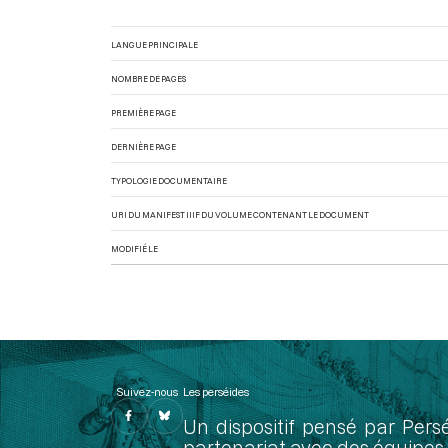
LANGUE PRINCIPALE
NOMBRE DE PAGES
PREMIÈRE PAGE
DERNIÈRE PAGE
TYPOLOGIE DOCUMENTAIRE
URI DU MANIFEST IIIF DU VOLUME CONTENANT LE DOCUMENT
MODIFIÉ LE
Suivez-nous
Les perséides
Un dispositif pensé par Pers
partenariat avec des équipes 