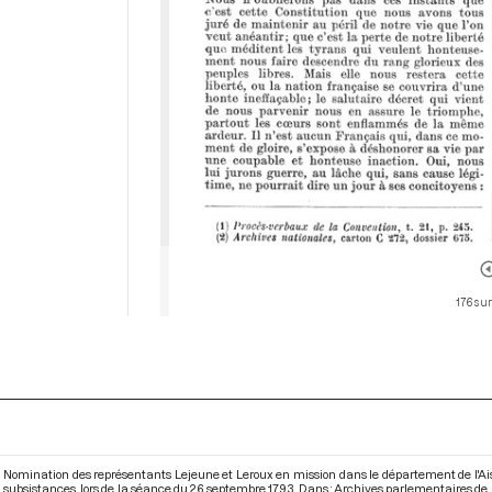
176 sur
Nomination des représentants Lejeune et Leroux en mission dans le département de l'Aisne
subsistances, lors de la séance du 26 septembre 1793. Dans : Archives parlementaires d