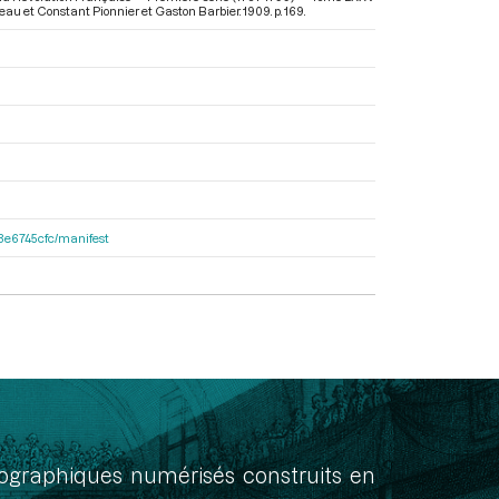
veau et Constant Pionnier et Gaston Barbier. 1909. p. 169.
33e6745cfc/manifest
onographiques numérisés construits en