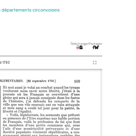
es départements circonvoisins
Télécharger
Partager
e 1793