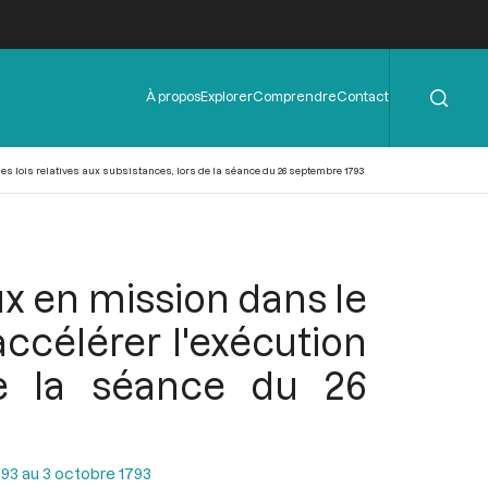
Rechercher
Menu
À propos
Explorer
Comprendre
Contact
de
l'en-
tête
es lois relatives aux subsistances, lors de la séance du 26 septembre 1793
x en mission dans le
accélérer l'exécution
 de la séance du 26
93 au 3 octobre 1793