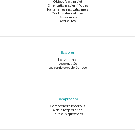
page
Objectifs du projet
Orientations scientifiques
Partenaires institutionnels
Contributeurs-trices
Ressources
Actualités
Explorer
Les volumes
Les députés
Les cahiers de doléances
Comprendre
Comprendre le corpus
Aide à l'exploration
Foire aux questions