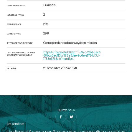
Français
LANGUE PRINCIPALE
2
NOMBRE DE PAGES
295
PREMIÈRE PAGE
296
DERNIÈRE PAGE
Correspondance des envoyés en mission
TYPOLOGIE DOCUMENTAIRE
https://iiif.persee.fr/b0e2cf11-597c-427d-8ac7-
URI DU MANIFEST IIIF DU VOLUME
CONTENANT LE DOCUMENT
68bcc0acf13b/376a5dee-9c6e-4578-b13d-
7f33e6745cfc/manifest
28 novembre 2025 à 10:28
MODIFIÉ LE
Suivez-nous
Les perséides
Un dispositif pensé par Persée pour la valorisation de corpus