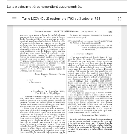
La table des matières ne contient aucune entrée.
V
Tome LXXV - Du 23 septembre 1793 au 3 octobre 1793
i
s
u
a
l
i
s
e
u
r
M
i
r
a
d
o
r