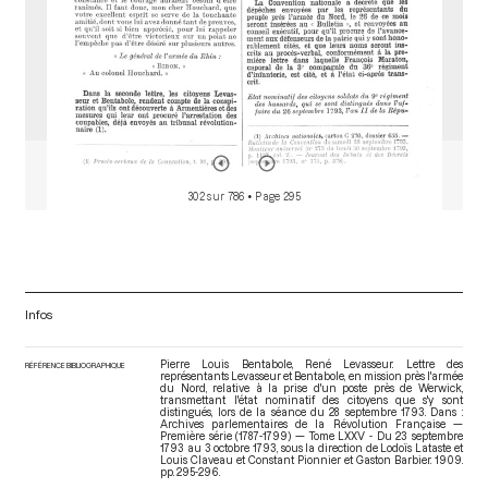
302 sur 786
• Page 295
Infos
Pierre Louis Bentabole, René Levasseur. Lettre des
RÉFÉRENCE BIBLIOGRAPHIQUE
représentants Levasseur et Bentabole, en mission près l'armée
du Nord, relative à la prise d'un poste près de Werwick,
transmettant l'état nominatif des citoyens que s'y sont
distingués, lors de la séance du 28 septembre 1793. Dans :
Archives parlementaires de la Révolution Française —
Première série (1787-1799) — Tome LXXV - Du 23 septembre
1793 au 3 octobre 1793
, sous la direction de Lodoïs Lataste et
Louis Claveau et Constant Pionnier et Gaston Barbier. 1909.
pp. 295-296.