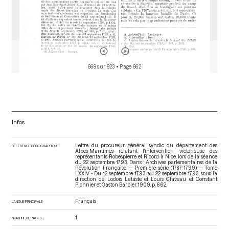
669 sur 823
• Page 662
Infos
Lettre du procureur général syndic du département des
RÉFÉRENCE BIBLIOGRAPHIQUE
Alpes-Maritimes relatant l'intervention victorieuse des
représentants Robespierre et Ricord à Nice, lors de la séance
du 22 septembre 1793. Dans : Archives parlementaires de la
Révolution Française — Première série (1787-1799) — Tome
LXXIV - Du 12 septembre 1793 au 22 septembre 1793
, sous la
direction de Lodoïs Lataste et Louis Claveau et Constant
Pionnier et Gaston Barbier. 1909. p. 662.
Français
LANGUE PRINCIPALE
1
NOMBRE DE PAGES