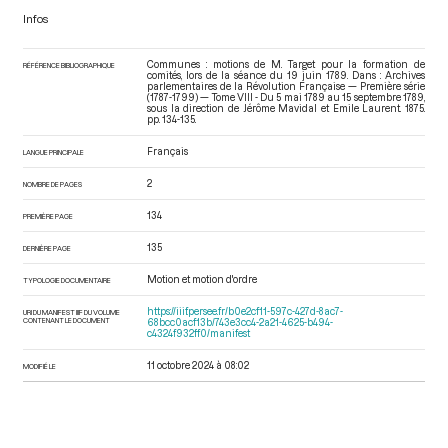
Infos
Communes : motions de M. Target pour la formation de
RÉFÉRENCE BIBLIOGRAPHIQUE
comités, lors de la séance du 19 juin 1789. Dans : Archives
parlementaires de la Révolution Française — Première série
(1787-1799) — Tome VIII - Du 5 mai 1789 au 15 septembre 1789
,
sous la direction de Jérôme Mavidal et Emile Laurent. 1875.
pp. 134-135.
Français
LANGUE PRINCIPALE
2
NOMBRE DE PAGES
134
PREMIÈRE PAGE
135
DERNIÈRE PAGE
Motion et motion d'ordre
TYPOLOGIE DOCUMENTAIRE
https://iiif.persee.fr/b0e2cf11-597c-427d-8ac7-
URI DU MANIFEST IIIF DU VOLUME
CONTENANT LE DOCUMENT
68bcc0acf13b/743e3cc4-2a21-4625-b494-
c4324f932ff0/manifest
11 octobre 2024 à 08:02
MODIFIÉ LE