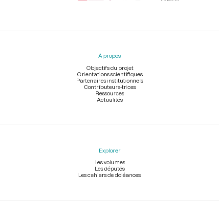
Menu
du
pied
À propos
de
page
Objectifs du projet
Orientations scientifiques
Partenaires institutionnels
Contributeurs-trices
Ressources
Actualités
Explorer
Les volumes
Les députés
Les cahiers de doléances