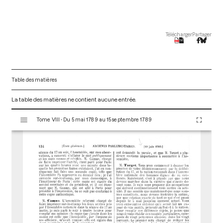
Télécharger
Partager
Table des matières
La table des matières ne contient aucune entrée.
V
Tome VIII - Du 5 mai 1789 au 15 septembre 1789
i
s
u
a
l
i
s
e
u
r
M