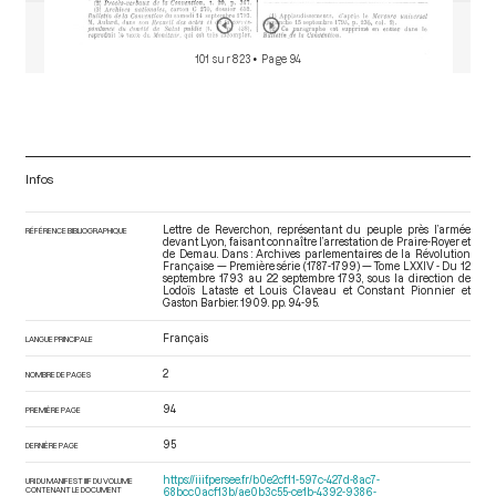
101 sur 823
• Page 94
Infos
Lettre de Reverchon, représentant du peuple près l’armée
RÉFÉRENCE BIBLIOGRAPHIQUE
devant Lyon, faisant connaître l’arrestation de Praire-Royer et
de Demau. Dans : Archives parlementaires de la Révolution
Française — Première série (1787-1799) — Tome LXXIV - Du 12
septembre 1793 au 22 septembre 1793
, sous la direction de
Lodoïs Lataste et Louis Claveau et Constant Pionnier et
Gaston Barbier. 1909. pp. 94-95.
Français
LANGUE PRINCIPALE
2
NOMBRE DE PAGES
94
PREMIÈRE PAGE
95
DERNIÈRE PAGE
https://iiif.persee.fr/b0e2cf11-597c-427d-8ac7-
URI DU MANIFEST IIIF DU VOLUME
CONTENANT LE DOCUMENT
68bcc0acf13b/ae0b3c55-ce1b-4392-9386-