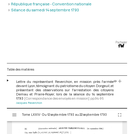
République française - Convention nationale
Séance du samedi 14 septembre 1793
Partager
Table des matières
Lettre du représentant Reverchon, en mission près l'armée
devant Lyon, témoignant du patriotisme du citoyen Dorgeuil, et
présentant des observations sur l'arrestation des citoyens
Demau et Praire-Royer, lors de la séance du 14 septembre
1793
[Correspondance des envoyés en mission]
pp.94-95
Jacques Reverchon
V
Tome LXXIV - Du 12 septembre 1793 au 22 septembre 1793
i
s
u
a