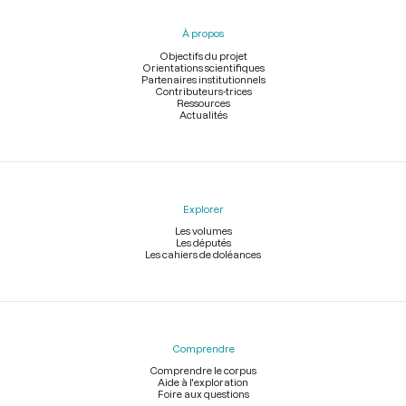
du
pied
À propos
de
page
Objectifs du projet
Orientations scientifiques
Partenaires institutionnels
Contributeurs-trices
Ressources
Actualités
Explorer
Les volumes
Les députés
Les cahiers de doléances
Comprendre
Comprendre le corpus
Aide à l'exploration
Foire aux questions