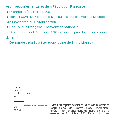
Archives parlementaires de la Révolution Française
Première série (1787-1799)
Tome LXXVI - Du 4 octobre 1793 au 27e jour du Premier Mois de
l'An II (Vendredi 18 Octobre 1793)
République française - Convention nationale
Séance du lundi 7 octobre 1793 (seizième jour du premier mois
de l’an II)
Demande de la Société républicaine de Signy-Librecy
Table
des
matièr
Infos
es
Extrait du registre des délibérations de l'assemblée
RÉFÉRENCE BIBLIOGRAPHIQUE
La
républicaine de Signy-Librecy (Ardennes)
table
arrêtant son changement de nom, lors de la
des
séance du 7 octobre 1793. Dans : Archives