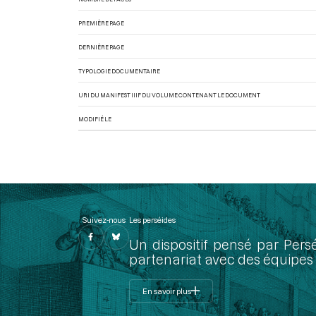
PREMIÈRE PAGE
DERNIÈRE PAGE
TYPOLOGIE DOCUMENTAIRE
URI DU MANIFEST IIIF DU VOLUME CONTENANT LE DOCUMENT
MODIFIÉ LE
Suivez-nous
Les perséides
Un dispositif pensé par Pers
partenariat avec des équipes 
En savoir plus