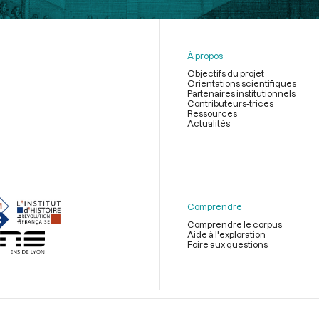
À propos
Objectifs du projet
Orientations scientifiques
Partenaires institutionnels
Contributeurs-trices
Ressources
Actualités
Menu
du
pied
de
Comprendre
page
Comprendre le corpus
Aide à l'exploration
Foire aux questions