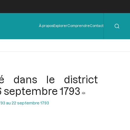
Rechercher
Menu
À propos
Explorer
Comprendre
Contact
de
l'en-
tête
 dans le district
16 septembre 1793
793 au 22 septembre 1793