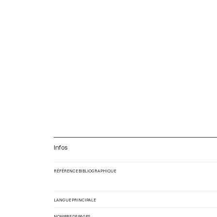
Infos
RÉFÉRENCE BIBLIOGRAPHIQUE
LANGUE PRINCIPALE
NOMBRE DE PAGES