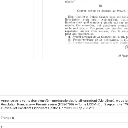
257 sur
Annonce de la vente d'un bien d'émigré dans le district d'Hennebont (Morbihan), lors de 
Révolution Française — Première série (1787-1799) — Tome LXXIV - Du 12 septembre 17
Claveau et Constant Pionnier et Gaston Barbier. 1909. pp. 250-251.
Français
2