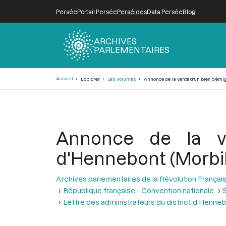
Persée
Portail Persée
Perséides
Data Persée
Blog
ARCHIVES
PARLEMENTAIRES
Fil
Accueil
Explorer
Les volumes
Annonce de la vente d'un bien d'émig
d'Ariane
Annonce de la ve
d'Hennebont (Morbih
Archives parlementaires de la Révolution Françai
République française - Convention nationale
S
Lettre des administrateurs du district d’Henne