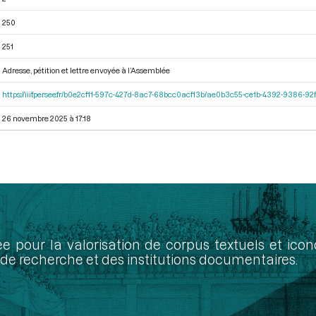
250
251
Adresse, pétition et lettre envoyée à l’Assemblée
https://iiif.persee.fr/b0e2cf11-597c-427d-8ac7-68bcc0acf13b/ae0b3c55-ce1b-4392-9386-
26 novembre 2025 à 17:18
ée pour la valorisation de corpus textuels et ic
de recherche et des institutions documentaires.