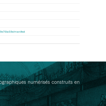
92f9e76bc58e/manifest
onographiques numérisés construits en