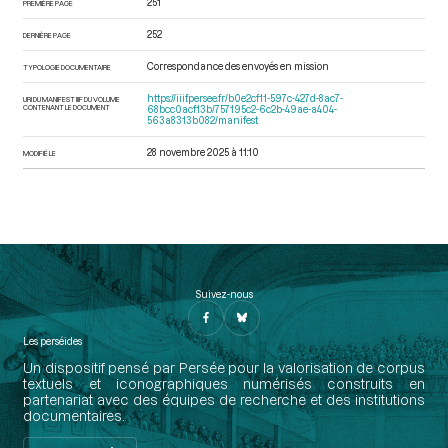
251
PREMIÈRE PAGE
252
DERNIÈRE PAGE
Correspondance des envoyés en mission
TYPOLOGIE DOCUMENTAIRE
https://iiif.persee.fr/b0e2cf11-597c-427d-8ac7-
URI DU MANIFEST IIIF DU VOLUME
CONTENANT LE DOCUMENT
68bcc0acf13b/757195c2-6c2b-49ae-a404-
563a8313b082/manifest
28 novembre 2025 à 11:10
MODIFIÉ LE
Suivez-nous
Les perséides
Un dispositif pensé par Persée pour la valorisation de corpus
textuels et iconographiques numérisés construits en
partenariat avec des équipes de recherche et des institutions
documentaires.