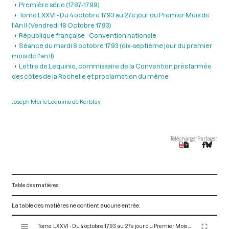
Première série (1787-1799)
Tome LXXVI - Du 4 octobre 1793 au 27e jour du Premier Mois de
l'An II (Vendredi 18 Octobre 1793)
République française - Convention nationale
Séance du mardi 8 octobre 1793 (dix-septième jour du premier
mois de l'an II)
Lettre de Lequinio, commissaire de la Convention près l’armée
des côtes de la Rochelle et proclamation du même
Joseph Marie Lequinio de Kerblay
Télécharger
Partager
Table des matières
La table des matières ne contient aucune entrée.
V
Tome LXXVI - Du 4 octobre 1793 au 27e jour du Premier Mois de l'An II (Vendredi 18 Octobre 1793)