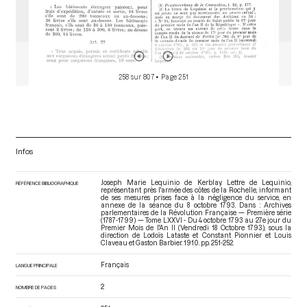
258 sur 807
• Page 251
Infos
Joseph Marie Lequinio de Kerblay. Lettre de Lequinio,
RÉFÉRENCE BIBLIOGRAPHIQUE
représentant près l'armée des côtes de la Rochelle, informant
de ses mesures prises face à la négligence du service, en
annexe de la séance du 8 octobre 1793. Dans : Archives
parlementaires de la Révolution Française — Première série
(1787-1799) — Tome LXXVI - Du 4 octobre 1793 au 27e jour du
Premier Mois de l'An II (Vendredi 18 Octobre 1793)
, sous la
direction de Lodoïs Lataste et Constant Pionnier et Louis
Claveau et Gaston Barbier. 1910. pp. 251-252.
Français
LANGUE PRINCIPALE
2
NOMBRE DE PAGES