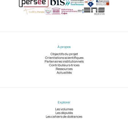
Menu
du
pied
À propos
de
page
Objectifs du projet
Orientations scientifiques
Partenaires institutionnels
Contributeurs-trices
Ressources
Actualités
Explorer
Les volumes
Les députés
Les cahiers de doléances