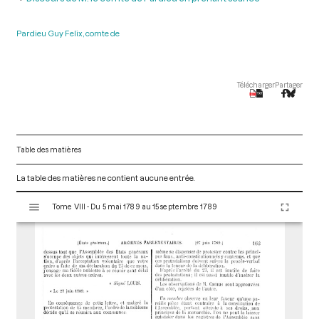
Pardieu Guy Felix, comte de
Télécharger
Partager
Table des matières
La table des matières ne contient aucune entrée.
V
Tome VIII - Du 5 mai 1789 au 15 septembre 1789
i
s
u
a
l
i
s
e