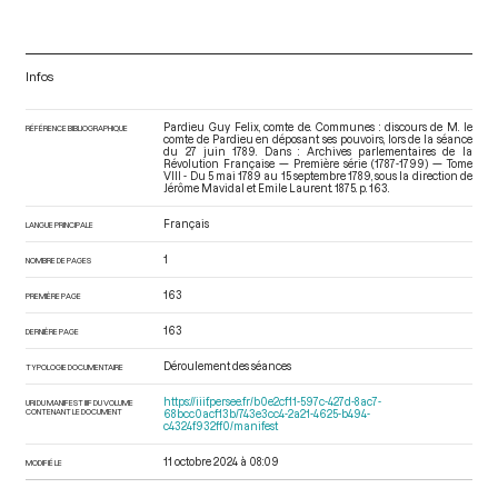
Infos
Pardieu Guy Felix, comte de. Communes : discours de M. le
RÉFÉRENCE BIBLIOGRAPHIQUE
comte de Pardieu en déposant ses pouvoirs, lors de la séance
du 27 juin 1789. Dans : Archives parlementaires de la
Révolution Française — Première série (1787-1799) — Tome
VIII - Du 5 mai 1789 au 15 septembre 1789
, sous la direction de
Jérôme Mavidal et Emile Laurent. 1875. p. 163.
Français
LANGUE PRINCIPALE
1
NOMBRE DE PAGES
163
PREMIÈRE PAGE
163
DERNIÈRE PAGE
Déroulement des séances
TYPOLOGIE DOCUMENTAIRE
https://iiif.persee.fr/b0e2cf11-597c-427d-8ac7-
URI DU MANIFEST IIIF DU VOLUME
CONTENANT LE DOCUMENT
68bcc0acf13b/743e3cc4-2a21-4625-b494-
c4324f932ff0/manifest
11 octobre 2024 à 08:09
MODIFIÉ LE