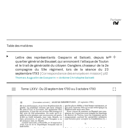
Partager
Table des matières
Lettre des représentants Gasparin et Saliceti, depuis le
quartier général de Bausset, qui annoncent l’attaque de Toulon
et le trait de générosité du citoyen Ganglere, chasseur de la 2e
compagnie du 59e régiment, lors de la séance du 23
septembre 1793
[Correspondance des envoyés en mission]
p.12
Thomas Augustin de Gasparin
Antoine Christophe Saliceti
V
Tome LXXV - Du 23 septembre 1793 au 3 octobre 1793
i
s
u
a
l
i
s