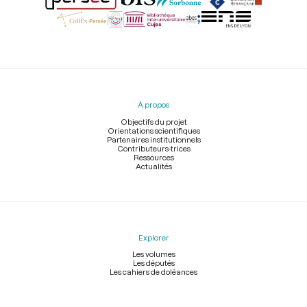
Menu
du
pied
À propos
de
page
Objectifs du projet
Orientations scientifiques
Partenaires institutionnels
Contributeurs-trices
Ressources
Actualités
Explorer
Les volumes
Les députés
Les cahiers de doléances