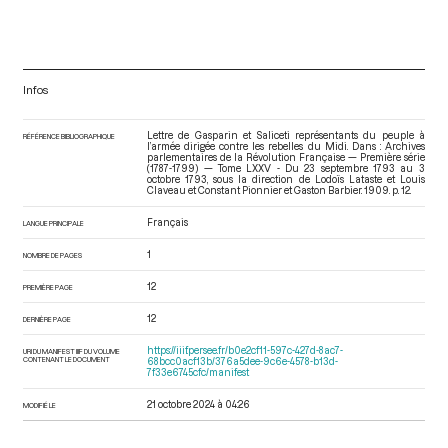
Infos
Lettre de Gasparin et Saliceti représentants du peuple à
RÉFÉRENCE BIBLIOGRAPHIQUE
l’armée dirigée contre les rebelles du Midi. Dans : Archives
parlementaires de la Révolution Française — Première série
(1787-1799) — Tome LXXV - Du 23 septembre 1793 au 3
octobre 1793
, sous la direction de Lodoïs Lataste et Louis
Claveau et Constant Pionnier et Gaston Barbier. 1909. p. 12.
Français
LANGUE PRINCIPALE
1
NOMBRE DE PAGES
12
PREMIÈRE PAGE
12
DERNIÈRE PAGE
https://iiif.persee.fr/b0e2cf11-597c-427d-8ac7-
URI DU MANIFEST IIIF DU VOLUME
CONTENANT LE DOCUMENT
68bcc0acf13b/376a5dee-9c6e-4578-b13d-
7f33e6745cfc/manifest
21 octobre 2024 à 04:26
MODIFIÉ LE