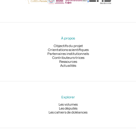
Menu
du
pied
À propos
de
page
Objectifs du projet
Orientations scientifiques
Partenaires institutionnels
Contributeurs-trices
Ressources
Actualités
Explorer
Les volumes
Les députés
Les cahiers de doléances