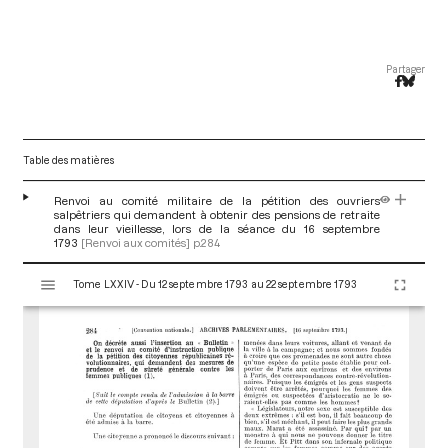
Partager
Table des matières
Renvoi au comité militaire de la pétition des ouvriers
salpêtriers qui demandent à obtenir des pensions de retraite
dans leur vieillesse, lors de la séance du 16 septembre
1793
[Renvoi aux comités]
p.284
V
Tome LXXIV - Du 12 septembre 1793 au 22 septembre 1793
i
s
u
a
l
i
s
e
u