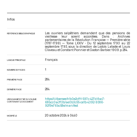
Infos
Les ouvriers salpêtriers demandent que des pensions de
RÉFÉRENCE BIBLIOGRAPHIQUE
vieillesse leur soient accordées. Dans : Archives
parlementaires de la Révolution Française — Première série
(1787-1799) — Tome LXXIV - Du 12 septembre 1793 au 22
septembre 1793
, sous la direction de Lodoïs Lataste et Louis
Claveau et Constant Pionnier et Gaston Barbier. 1909. p. 284.
Français
LANGUE PRINCIPALE
1
NOMBRE DE PAGES
284
PREMIÈRE PAGE
284
DERNIÈRE PAGE
https://iiif.persee.fr/b0e2cf11-597c-427d-8ac7-
URI DU MANIFEST IIIF DU VOLUME
CONTENANT LE DOCUMENT
68bcc0acf13b/ae0b3c55-ce1b-4392-9386-
92f9e76bc58e/manifest
20 octobre 2024 à 04:40
MODIFIÉ LE