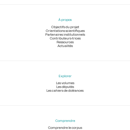
Menu
du
pied
À propos
de
page
Objectifs du projet
Orientations scientifiques
Partenaires institutionnels
Contributeurs-trices
Ressources
Actualités
Explorer
Les volumes
Les députés
Les cahiers de doléances
Comprendre
Comprendre le corpus