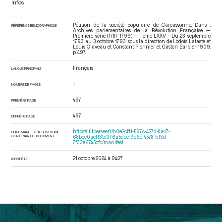
Infos
Pétition de la société populaire de Carcassonne. Dans :
RÉFÉRENCE BIBLIOGRAPHIQUE
Archives parlementaires de la Révolution Française —
Première série (1787-1799) — Tome LXXV - Du 23 septembre
1793 au 3 octobre 1793
, sous la direction de Lodoïs Lataste et
Louis Claveau et Constant Pionnier et Gaston Barbier. 1909.
p. 497.
Français
LANGUE PRINCIPALE
1
NOMBRE DE PAGES
497
PREMIÈRE PAGE
497
DERNIÈRE PAGE
https://iiif.persee.fr/b0e2cf11-597c-427d-8ac7-
URI DU MANIFEST IIIF DU VOLUME
CONTENANT LE DOCUMENT
68bcc0acf13b/376a5dee-9c6e-4578-b13d-
7f33e6745cfc/manifest
21 octobre 2024 à 04:27
MODIFIÉ LE