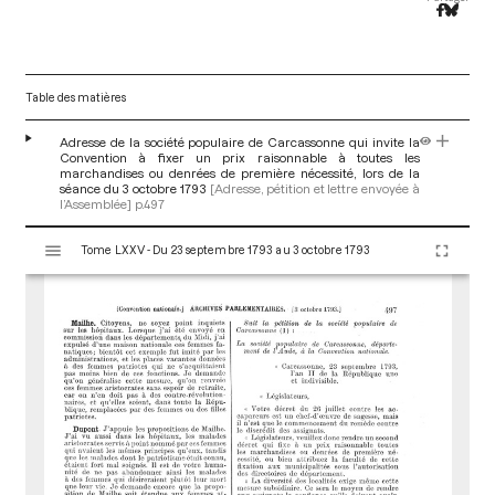
Table des matières
Adresse de la société populaire de Carcassonne qui invite la
Convention à fixer un prix raisonnable à toutes les
marchandises ou denrées de première nécessité, lors de la
séance du 3 octobre 1793
[Adresse, pétition et lettre envoyée à
l’Assemblée]
p.497
V
Tome LXXV - Du 23 septembre 1793 au 3 octobre 1793
i
s
u
a
l
i
s
e
u
r
M
i