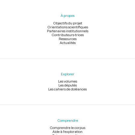
du
pied
À propos
de
page
Objectifs du projet
Orientations scientifiques
Partenaires institutionnels
Contributeurs-trices
Ressources
Actualités
Explorer
Les volumes
Les députés
Les cahiers de doléances
Comprendre
Comprendre le corpus
Aide à l'exploration