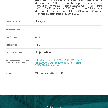
demande un sursis à la vente de ses biens, lors de la séance
du 2 octobre 1793. Dans : Archives parlementaires de la
Révolution Française — Première série (1787-1799) — Tome
LXXV - Du 23 septembre 1793 au 3 octobre 1793
, sous la
direction de Lodoïs Lataste et Louis Claveau et Constant
Pionnier et Gaston Barbier. 1909. p. 460.
Français
LANGUE PRINCIPALE
1
NOMBRE DE PAGES
460
PREMIÈRE PAGE
460
DERNIÈRE PAGE
Projet de décret
TYPOLOGIE DOCUMENTAIRE
https://iiif.persee.fr/b0e2cf11-597c-427d-8ac7-
URI DU MANIFEST IIIF DU VOLUME
CONTENANT LE DOCUMENT
68bcc0acf13b/376a5dee-9c6e-4578-b13d-
7f33e6745cfc/manifest
28 novembre 2025 à 10:36
MODIFIÉ LE
Suivez-nous