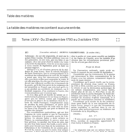
Table des matières
La table des matières ne contient aucune entrée.
V
Tome LXXV - Du 23 septembre 1793 au 3 octobre 1793
i
s
u
a
l
i
s
e
u
r
M
i
r
a
d
o
r