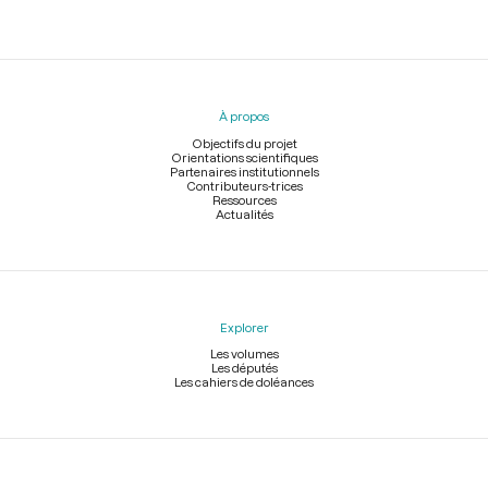
Menu
du
pied
À propos
de
page
Objectifs du projet
Orientations scientifiques
Partenaires institutionnels
Contributeurs-trices
Ressources
Actualités
Explorer
Les volumes
Les députés
Les cahiers de doléances