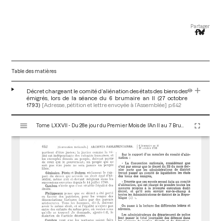
Partager
Table des matières
Décret chargeant le comité d’aliénation des états des biens des
émigrés, lors de la séance du 6 brumaire an II (27 octobre
1793)
[Adresse, pétition et lettre envoyée à l’Assemblée]
p.642
V
Tome LXXVII - Du 28e jour du Premier Mois de l’An II au 7 Brumaire an II (19 au 28 Octobre 1793)
i
s
u
a
l
i
s
e
u
r