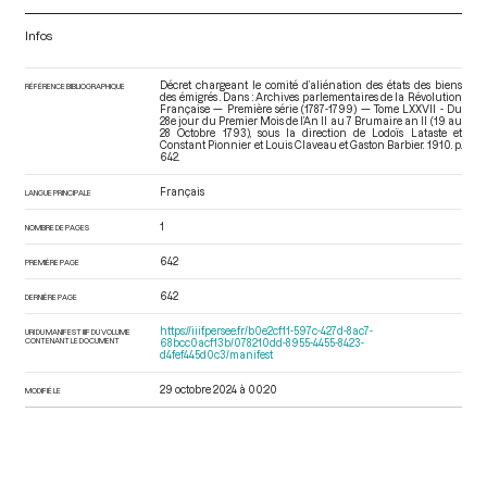
Infos
Décret chargeant le comité d’aliénation des états des biens
RÉFÉRENCE BIBLIOGRAPHIQUE
des émigrés . Dans : Archives parlementaires de la Révolution
Française — Première série (1787-1799) — Tome LXXVII - Du
28e jour du Premier Mois de l’An II au 7 Brumaire an II (19 au
28 Octobre 1793)
, sous la direction de Lodoïs Lataste et
Constant Pionnier et Louis Claveau et Gaston Barbier. 1910. p.
642.
Français
LANGUE PRINCIPALE
1
NOMBRE DE PAGES
642
PREMIÈRE PAGE
642
DERNIÈRE PAGE
https://iiif.persee.fr/b0e2cf11-597c-427d-8ac7-
URI DU MANIFEST IIIF DU VOLUME
CONTENANT LE DOCUMENT
68bcc0acf13b/078210dd-8955-4455-8423-
d4fef445d0c3/manifest
29 octobre 2024 à 00:20
MODIFIÉ LE