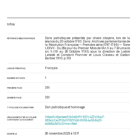
Infos
Dons patriotiques présentés par divers citoyens, lors de la
RÉFÉRENCE BIBLIOGRAPHIQUE
séance du 20 octobre 1793. Dans : Archives parlementaires de
la Révolution Française — Première série (1787-1799) — Tome
LXXVII - Du 28e jour du Premier Mois de l’An II au 7 Brumaire
an II (19 au 28 Octobre 1793)
, sous la direction de Lodoïs
Lataste et Constant Pionnier et Louis Claveau et Gaston
Barbier. 1910. p. 351.
Français
LANGUE PRINCIPALE
1
NOMBRE DE PAGES
351
PREMIÈRE PAGE
351
DERNIÈRE PAGE
Don patriotique et hommage
TYPOLOGIE DOCUMENTAIRE
https://iiif.persee.fr/b0e2cf11-597c-427d-8ac7-
URI DU MANIFEST IIIF DU VOLUME
CONTENANT LE DOCUMENT
68bcc0acf13b/078210dd-8955-4455-8423-
d4fef445d0c3/manifest
28 novembre 2025 à 13:17
MODIFIÉ LE