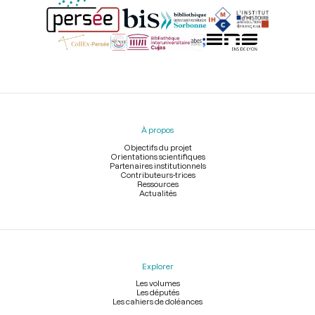
Menu
du
pied
À propos
de
page
Objectifs du projet
Orientations scientifiques
Partenaires institutionnels
Contributeurs-trices
Ressources
Actualités
Explorer
Les volumes
Les députés
Les cahiers de doléances