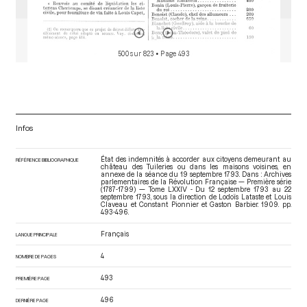
500 sur 823
• Page 493
Infos
État des indemnités à accorder aux citoyens demeurant au
RÉFÉRENCE BIBLIOGRAPHIQUE
château des Tuileries ou dans les maisons voisines, en
annexe de la séance du 19 septembre 1793. Dans : Archives
parlementaires de la Révolution Française — Première série
(1787-1799) — Tome LXXIV - Du 12 septembre 1793 au 22
septembre 1793
, sous la direction de Lodoïs Lataste et Louis
Claveau et Constant Pionnier et Gaston Barbier. 1909. pp.
493-496.
Français
LANGUE PRINCIPALE
4
NOMBRE DE PAGES
493
PREMIÈRE PAGE
496
DERNIÈRE PAGE