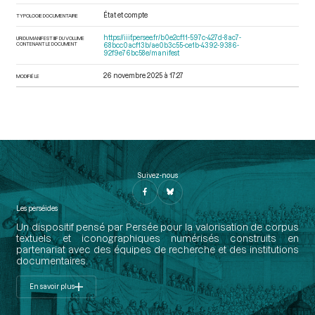
État et compte
TYPOLOGIE DOCUMENTAIRE
https://iiif.persee.fr/b0e2cf11-597c-427d-8ac7-
URI DU MANIFEST IIIF DU VOLUME
CONTENANT LE DOCUMENT
68bcc0acf13b/ae0b3c55-ce1b-4392-9386-
92f9e76bc58e/manifest
26 novembre 2025 à 17:27
MODIFIÉ LE
Suivez-nous
Les perséides
Un dispositif pensé par Persée pour la valorisation de corpus
textuels et iconographiques numérisés construits en
partenariat avec des équipes de recherche et des institutions
documentaires.
En savoir plus