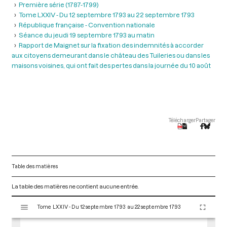
Première série (1787-1799)
Tome LXXIV - Du 12 septembre 1793 au 22 septembre 1793
République française - Convention nationale
Séance du jeudi 19 septembre 1793 au matin
Rapport de Maignet sur la fixation des indemnités à accorder
aux citoyens demeurant dans le château des Tuileries ou dans les
maisons voisines, qui ont fait des pertes dans la journée du 10 août
Télécharger
Partager
Table des matières
La table des matières ne contient aucune entrée.
V
Tome LXXIV - Du 12 septembre 1793 au 22 septembre 1793
i
s