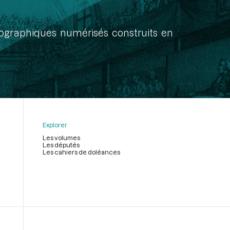
onographiques numérisés construits en
Explorer
Les volumes
Les députés
Les cahiers de doléances