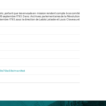
lic, portant que les envoyés en mission rendent compte à ce comité
u 15 septembre 1793. Dans : Archives parlementaires de la Révolution
ptembre 1793
, sous la direction de Lodoïs Lataste et Louis Claveau et
92f9e76bc58e/manifest