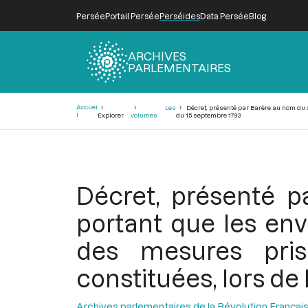
Persée
Portail Persée
Perséides
Data Persée
Blog
ARCHIVES
PARLEMENTAIRES
Fil
Accuei
Les
Décret, présenté par Barère au nom du c
d'Ariane
l
Explorer
volumes
du 15 septembre 1793
Décret, présenté p
portant que les en
des mesures pris
constituées, lors de
Archives parlementaires de la Révolution Françai