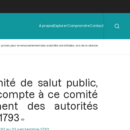
Rechercher
Menu
À propos
Explorer
Comprendre
Contact
de
l'en-
tête
prises pour le renouvellement des autorités constituées, lors de la séance
té de salut public,
 compte à ce comité
ent des autorités
1793
793 au 22 septembre 1793