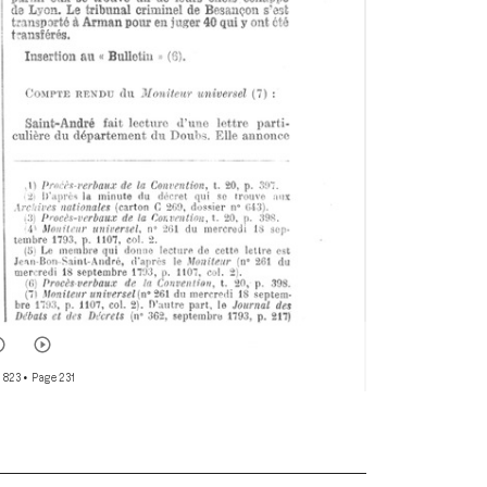
 823
• Page 231