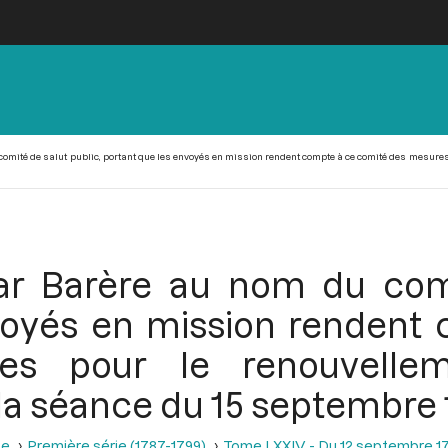
omité de salut public, portant que les envoyés en mission rendent compte à ce comité des mesures 
ar Barère au nom du comi
voyés en mission rendent
es pour le renouvellem
 la séance du 15 septembre 
se
Première série (1787-1799)
Tome LXXIV - Du 12 septembre 1