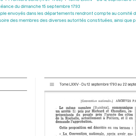
Séance du dimanche 15 septembre 1793
le envoyés dans les départements rendront compte au comité de S
isoire des membres des diverses autorités constituées, ainsi que po
V
Tome LXXIV - Du 12 septembre 1793 au 22 sep
i
s
u
a
l
i
s
e