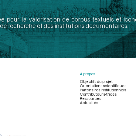
ée pour la valorisation de corpus textuels et ic
de recherche et des institutions documentaires.
À propos
Objectifs du projet
Orientations scientifiques
Partenaires institutionnels
Contributeurs-trices
Ressources
Actualités
Menu
du
pied