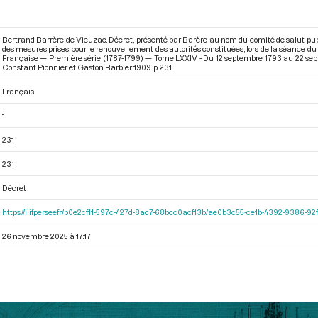
Bertrand Barrère de Vieuzac. Décret, présenté par Barère au nom du comité de salut pub
des mesures prises pour le renouvellement des autorités constituées, lors de la séance d
Française — Première série (1787-1799) — Tome LXXIV - Du 12 septembre 1793 au 22 se
Constant Pionnier et Gaston Barbier. 1909. p. 231.
Français
1
231
231
Décret
https://iiif.persee.fr/b0e2cf11-597c-427d-8ac7-68bcc0acf13b/ae0b3c55-ce1b-4392-9386-
26 novembre 2025 à 17:17