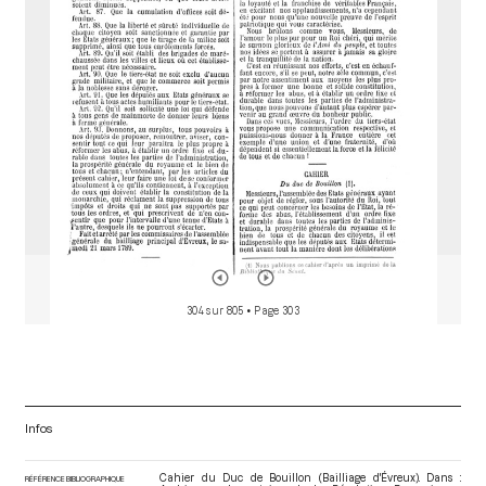
o
r
304 sur 805
• Page 303
Infos
Cahier du Duc de Bouillon (Bailliage d'Évreux). Dans :
RÉFÉRENCE BIBLIOGRAPHIQUE