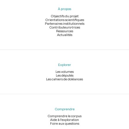
pied
À propos
de
page
Objectifs du projet
Orientations scientifiques
Partenaires institutionnels
Contributeurs-trices
Ressources
Actualités
Explorer
Les volumes
Les députés
Les cahiers de doléances
Comprendre
Comprendre le corpus
Aide à l'exploration
Foire aux questions