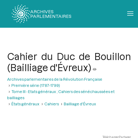
ARCHIVES
PARLEMENTAIRES
Fil
d'Ariane
Cahier du Duc de Bouillon
(Bailliage d'Évreux)
Archives parlementaires de la Révolution Française
Première série (1787-1799)
Tome III - Etats généraux ; Cahiers des sénéchaussées et
bailliages
États généraux
Cahiers
Bailliage d'Évreux
Télécharger
Partager