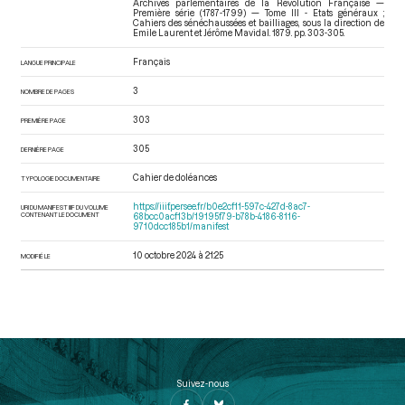
Archives parlementaires de la Révolution Française —
Première série (1787-1799) — Tome III - Etats généraux ;
Cahiers des sénéchaussées et bailliages
, sous la direction de
Emile Laurent et Jérôme Mavidal. 1879. pp. 303-305.
Français
LANGUE PRINCIPALE
3
NOMBRE DE PAGES
303
PREMIÈRE PAGE
305
DERNIÈRE PAGE
Cahier de doléances
TYPOLOGIE DOCUMENTAIRE
https://iiif.persee.fr/b0e2cf11-597c-427d-8ac7-
URI DU MANIFEST IIIF DU VOLUME
CONTENANT LE DOCUMENT
68bcc0acf13b/19195f79-b78b-4186-8116-
9710dcc185b1/manifest
10 octobre 2024 à 21:25
MODIFIÉ LE
Suivez-nous