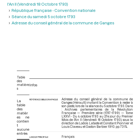
l'An II (Vendredi 18 Octobre 1793)
République française - Convention nationale
Séance du samedi 5 octobre 1793
Adresse du conseil général de la commune de Ganges
Table
des
matière
Infos
s
Adresse du conseil général de la commune de
RÉFÉRENCE BIBLIOGRAPHIQUE
La
Ganges (Hérault) invitant la Convention à rester à
table
son poste, lors de la séance du 5 octobre 1793. Dans
des
: Archives parlementaires de la Révolution
matièr
Française — Première série (1787-1799) — Tome
LXXVI - Du 4 octobre 1793 au 27e jour du Premier
es ne
Mois de l'An II (Vendredi 18 Octobre 1793)
, sous la
contien
direction de Lodoïs Lataste et Constant Pionnier et
t
Louis Claveau et Gaston Barbier. 1910. pp. 73-74.
aucune
entrée.
Français
LANGUE PRINCIPALE