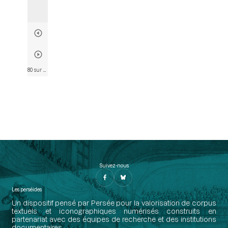
80 sur 807
• Page 73
Suivez-nous
Les perséides
Un dispositif pensé par Persée pour la valorisation de corpus
textuels et iconographiques numérisés construits en
partenariat avec des équipes de recherche et des institutions
documentaires.