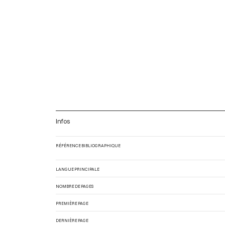
Infos
RÉFÉRENCE BIBLIOGRAPHIQUE
LANGUE PRINCIPALE
NOMBRE DE PAGES
PREMIÈRE PAGE
DERNIÈRE PAGE