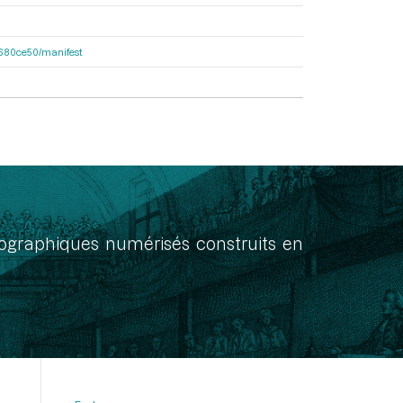
f7680ce50/manifest
onographiques numérisés construits en