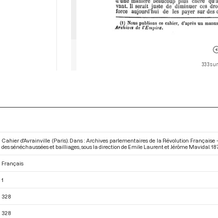
333 sur
Cahier d'Avrainville (Paris). Dans : Archives parlementaires de la Révolution Française
des sénéchaussées et bailliages
, sous la direction de Emile Laurent et Jérôme Mavidal. 187
Français
1
328
328