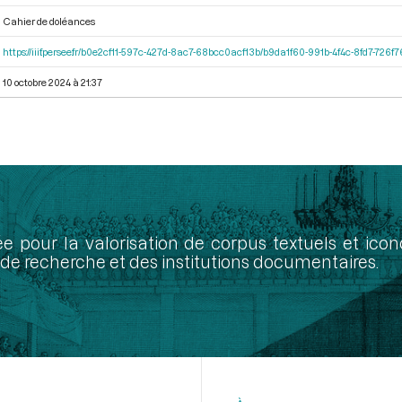
Cahier de doléances
https://iiif.persee.fr/b0e2cf11-597c-427d-8ac7-68bcc0acf13b/b9da1f60-991b-4f4c-8fd7-726
10 octobre 2024 à 21:37
ée pour la valorisation de corpus textuels et ic
de recherche et des institutions documentaires.