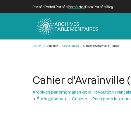
Persée
Portail Persée
Perséides
Data Persée
Blog
ARCHIVES
PARLEMENTAIRES
Fil
Accueil
Explorer
Les volumes
Cahier d'Avrainville (Paris)
d'Ariane
Cahier d'Avrainville (
Archives parlementaires de la Révolution Françai
États généraux
Cahiers
Paris (hors les murs