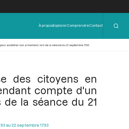
Rechercher
Menu
À propos
Explorer
Comprendre
Contact
de
l'en-
tête
s pour accélérer son armement, lors de la séance du 21 septembre 1793
se des citoyens en
 rendant compte d'un
s de la séance du 21
793 au 22 septembre 1793