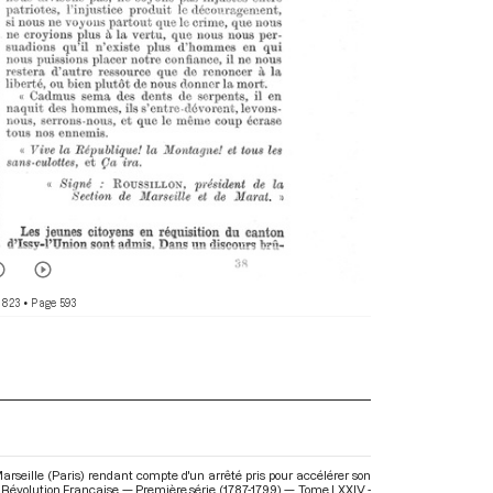
 823
• Page 593
Marseille (Paris) rendant compte d'un arrêté pris pour accélérer son
a Révolution Française — Première série (1787-1799) — Tome LXXIV -