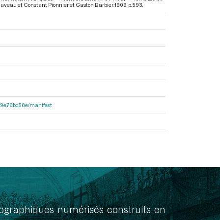
 Claveau et Constant Pionnier et Gaston Barbier. 1909. p. 593.
92f9e76bc58e/manifest
onographiques numérisés construits en