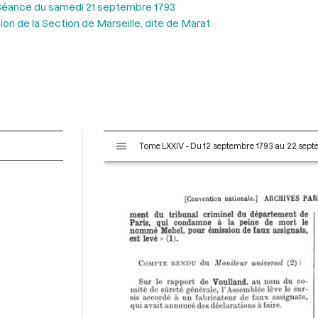
Séance du samedi 21 septembre 1793
ion de la Section de Marseille, dite de Marat
V
Tome LXXIV - Du 12 septembre 1793 au 22 sep
i
s
u
a
l
i
s
e
u
r
M
i