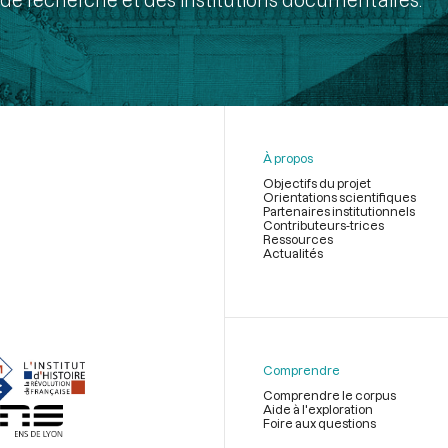
À propos
Objectifs du projet
Orientations scientifiques
Partenaires institutionnels
Contributeurs-trices
Ressources
Actualités
Menu
du
pied
de
Comprendre
page
Comprendre le corpus
Aide à l'exploration
Foire aux questions