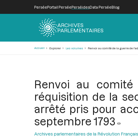
Persée
Portail Persée
Perséides
Data Persée
Blog
ARCHIVES
PARLEMENTAIRES
Fil
Accueil
Explorer
Les volumes
Renvoi au comité de la guerre de l'a
d'Ariane
Renvoi au comité 
réquisition de la s
arrêté pris pour ac
septembre 1793
Archives parlementaires de la Révolution Françai