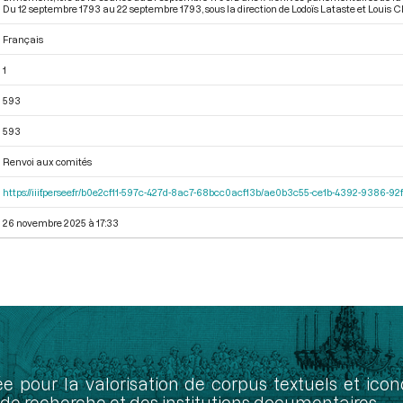
Du 12 septembre 1793 au 22 septembre 1793
, sous la direction de Lodoïs Lataste et Louis
Français
1
593
593
Renvoi aux comités
https://iiif.persee.fr/b0e2cf11-597c-427d-8ac7-68bcc0acf13b/ae0b3c55-ce1b-4392-9386-
26 novembre 2025 à 17:33
ée pour la valorisation de corpus textuels et ic
de recherche et des institutions documentaires.