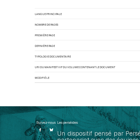
LANGUE PRINCIPALE
NOMBRE DE PAGES
PREMIÈRE PAGE
DERNIÈRE PAGE
TYPOLOGIE DOCUMENTAIRE
URI DU MANIFEST IIIF DU VOLUME CONTENANT LE DOCUMENT
MODIFIÉ LE
Suivez-nous
Les perséides
Un dispositif pensé par Pers
partenariat avec des équipes 