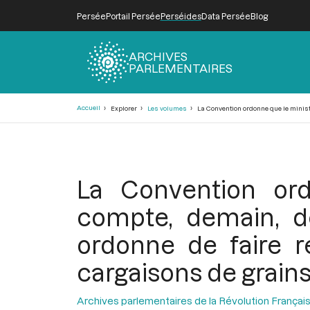
Persée
Portail Persée
Perséides
Data Persée
Blog
ARCHIVES
PARLEMENTAIRES
Fil
Accueil
Explorer
Les volumes
La Convention ordonne que le ministre
d'Ariane
La Convention ord
compte, demain, de
ordonne de faire re
cargaisons de grain
Archives parlementaires de la Révolution Françai