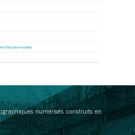
92f9e76bc58e/manifest
onographiques numérisés construits en