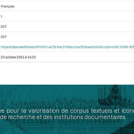
Français
1
207
207
https://iiif.persee.fr/b0e2cf11-597c-427d-8ac7-68bcc0acf13b/ae0b3c55-ce1b-4392-9386-
20 octobre 2024 à 04:30
ée pour la valorisation de corpus textuels et ic
de recherche et des institutions documentaires.