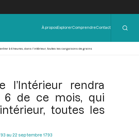
Rechercher
Menu
À propos
Explorer
Comprendre
Contact
de
l'en-
tête
entrer à 6 heures, dans l’intérieur, toutes les cargaisons de grains
l’Intérieur rendra
u 6 de ce mois, qui
ntérieur, toutes les
793 au 22 septembre 1793