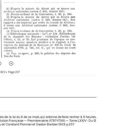
 823
• Page 207
n de la loi du 6 de ce mois, qui ordonne de faire rentrer à 6 heures,
évolution Française — Première série (1787-1799) — Tome LXXIV - Du 12
u et Constant Pionnier et Gaston Barbier. 1909. p. 207.