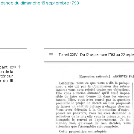
Séance du dimanche 15 septembre 1793
V
Tome LXXIV - Du 12 septembre 1793 au 22 sep
i
s
eant le
u
on de la
a
térieur,
e du 15
l
i
s
e
u
r
M
i
r