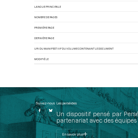
LANGUE PRINCIPALE
NOMBRE DE PAGES
PREMIÈRE PAGE
DERNIÈRE PAGE
URI DU MANIFEST IIIF DU VOLUME CONTENANT LE DOCUMENT
MODIFIÉ LE
Suivez-nous
Les perséides
Un dispositif pensé par Pers
partenariat avec des équipes 
En savoir plus