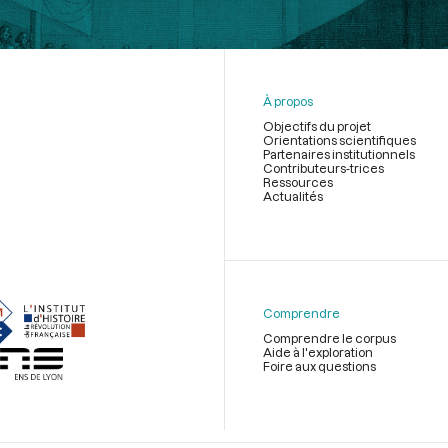
À propos
Objectifs du projet
Orientations scientifiques
Partenaires institutionnels
Contributeurs-trices
Ressources
Actualités
Menu
du
pied
de
Comprendre
page
Comprendre le corpus
Aide à l'exploration
Foire aux questions