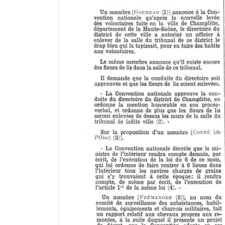
a
d
o
r