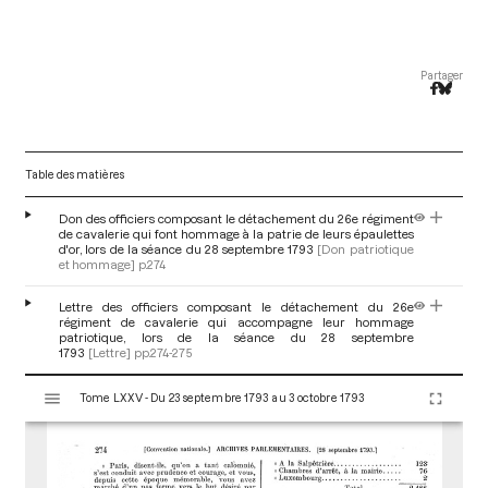
Partager
Table des matières
Don des officiers composant le détachement du 26e régiment
de cavalerie qui font hommage à la patrie de leurs épaulettes
d'or, lors de la séance du 28 septembre 1793
[Don patriotique
et hommage]
p.274
Lettre des officiers composant le détachement du 26e
régiment de cavalerie qui accompagne leur hommage
patriotique, lors de la séance du 28 septembre
1793
[Lettre]
pp.274-275
V
Tome LXXV - Du 23 septembre 1793 au 3 octobre 1793
i
s
u
a