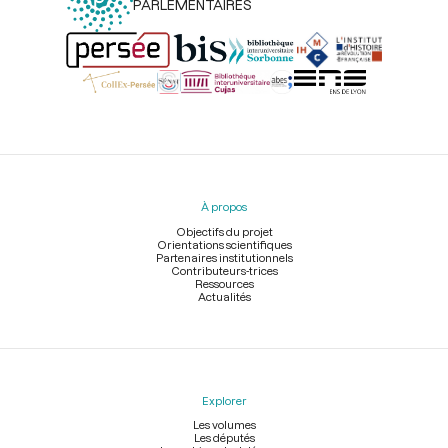
PARLEMENTAIRES
Menu
du
pied
À propos
de
page
Objectifs du projet
Orientations scientifiques
Partenaires institutionnels
Contributeurs-trices
Ressources
Actualités
Explorer
Les volumes
Les députés