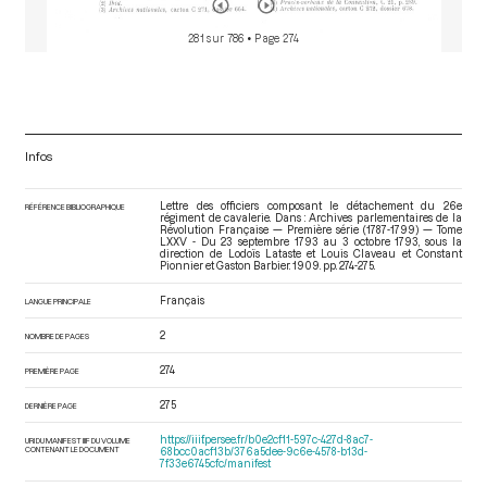
281 sur 786
• Page 274
Infos
Lettre des officiers composant le détachement du 26e
RÉFÉRENCE BIBLIOGRAPHIQUE
régiment de cavalerie. Dans : Archives parlementaires de la
Révolution Française — Première série (1787-1799) — Tome
LXXV - Du 23 septembre 1793 au 3 octobre 1793
, sous la
direction de Lodoïs Lataste et Louis Claveau et Constant
Pionnier et Gaston Barbier. 1909. pp. 274-275.
Français
LANGUE PRINCIPALE
2
NOMBRE DE PAGES
274
PREMIÈRE PAGE
275
DERNIÈRE PAGE
https://iiif.persee.fr/b0e2cf11-597c-427d-8ac7-
URI DU MANIFEST IIIF DU VOLUME
CONTENANT LE DOCUMENT
68bcc0acf13b/376a5dee-9c6e-4578-b13d-
7f33e6745cfc/manifest