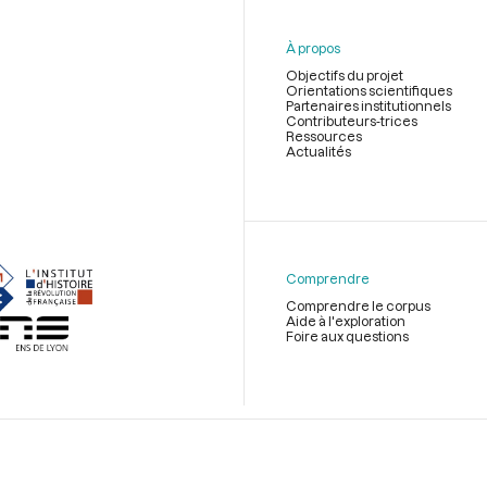
À propos
Objectifs du projet
Orientations scientifiques
Partenaires institutionnels
Contributeurs-trices
Ressources
Actualités
Menu
du
pied
de
Comprendre
page
Comprendre le corpus
Aide à l'exploration
Foire aux questions