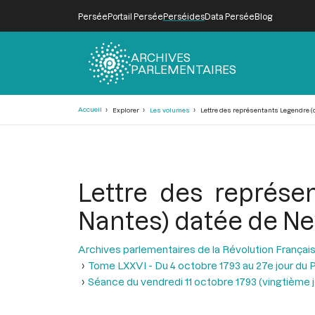
Persée
Portail Persée
Perséides
Data Persée
Blog
ARCHIVES
PARLEMENTAIRES
Fil
Accueil
Explorer
Les volumes
Lettre des représentants Legendre (d
d'Ariane
Lettre des représe
Nantes) datée de Ne
Archives parlementaires de la Révolution Françai
Tome LXXVI - Du 4 octobre 1793 au 27e jour du P
Séance du vendredi 11 octobre 1793 (vingtième jou