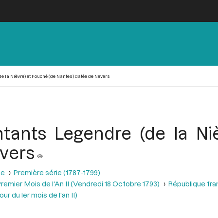
e la Nièvre) et Fouché (de Nantes) datée de Nevers
ntants Legendre (de la Ni
vers
se
Première série (1787-1799)
remier Mois de l'An II (Vendredi 18 Octobre 1793)
République fra
r du ler mois de l'an II)