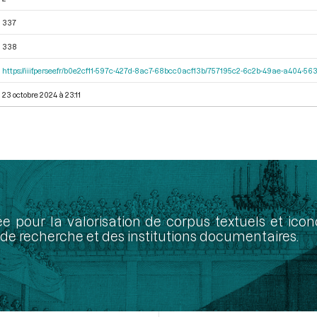
337
338
https://iiif.persee.fr/b0e2cf11-597c-427d-8ac7-68bcc0acf13b/757195c2-6c2b-49ae-a404-
23 octobre 2024 à 23:11
ée pour la valorisation de corpus textuels et ic
de recherche et des institutions documentaires.