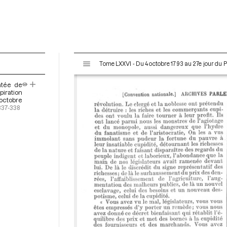
V
Tome LXXVI - Du 4 octobre 1793 au 27e jour du P
i
s
atée de
u
iration
a
octobre
337-338
l
i
s
e
u
r
M
i
r
a
d