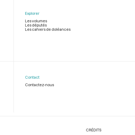
Explorer
Les volumes
Les députés
Les cahiers de doléances
Contact
Contactez-nous
CRÉDITS