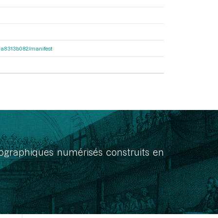
563a8313b082/manifest
onographiques numérisés construits en