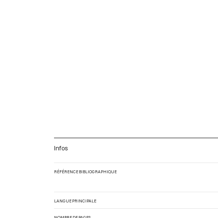
Infos
RÉFÉRENCE BIBLIOGRAPHIQUE
LANGUE PRINCIPALE
NOMBRE DE PAGES