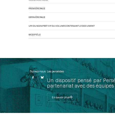
PREMIÈRE PAGE
DERNIÈRE PAGE
URI DU MANIFEST IIIF DU VOLUME CONTENANT LE DOCUMENT
MODIFIÉ LE
Suivez-nous
Les perséides
Un dispositif pensé par Pers
partenariat avec des équipes 
En savoir plus