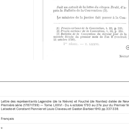
344 sur
Lettre des représentants Legendre (de la Nièvre) et Fouché (de Nantes) datée de Nev
Première série (1787-1799) — Tome LXXVI - Du 4 octobre 1793 au 27e jour du Premier Moi
Lataste et Constant Pionnier et Louis Claveau et Gaston Barbier. 1910. pp. 337-338.
Français
2