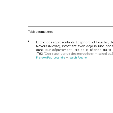
Table des matières
Lettre des représentants Legendre et Fouché, d
Nevers (Nièvre), informant avoir déjoué une consp
dans leur département, lors de la séance du 11 
1793
[Correspondance des envoyés en mission]
pp.
François Paul Legendre
Joseph Fouché