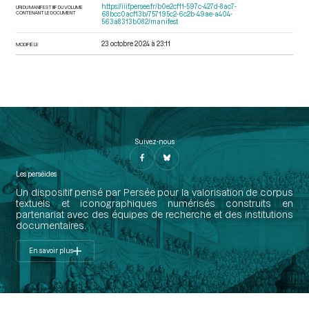
https://iiif.persee.fr/b0e2cf11-597c-427d-8ac7-
URI DU MANIFEST IIIF DU VOLUME
CONTENANT LE DOCUMENT
68bcc0acf13b/757195c2-6c2b-49ae-a404-
563a8313b082/manifest
23 octobre 2024 à 23:11
MODIFIÉ LE
Suivez-nous
Les perséides
Un dispositif pensé par Persée pour la valorisation de corpus
textuels et iconographiques numérisés construits en
partenariat avec des équipes de recherche et des institutions
documentaires.
En savoir plus