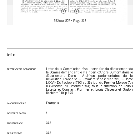
352 sur 807
• Page 345
Infos
Lettre de la Commission révolutionnaire du département de
RÉFÉRENCE BIBLIOGRAPHIQUE
la Somme demandant le maintien d’André Dumont dans le
département. Dans : Archives parlementaires de la
Révolution Française — Première série (1787-1799) — Tome
LXXVI - Du 4 octobre 1793 au 27e jour du Premier Mois de l'An
II (Vendredi 18 Octobre 1793)
, sous la direction de Lodoïs
Lataste et Constant Pionnier et Louis Claveau et Gaston
Barbier. 1910. p. 345.
Français
LANGUE PRINCIPALE
1
NOMBRE DE PAGES
345
PREMIÈRE PAGE
345
DERNIÈRE PAGE