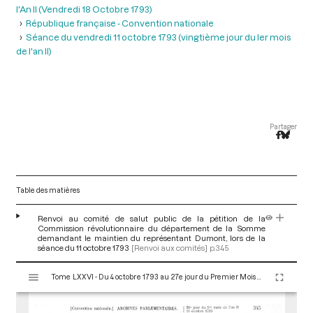
l'An II (Vendredi 18 Octobre 1793)
République française - Convention nationale
Séance du vendredi 11 octobre 1793 (vingtième jour du ler mois
de l'an II)
Partager
Table des matières
Renvoi au comité de salut public de la pétition de la
Commission révolutionnaire du département de la Somme
demandant le maintien du représentant Dumont, lors de la
séance du 11 octobre 1793
[Renvoi aux comités]
p.345
V
Tome LXXVI - Du 4 octobre 1793 au 27e jour du Premier Mois de l'An II (Vendredi 18 Octobre 1793)
i
s
u