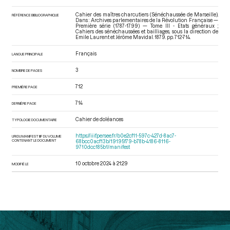
Cahier des maîtres charcutiers (Sénéchaussée de Marseille).
RÉFÉRENCE BIBLIOGRAPHIQUE
Dans : Archives parlementaires de la Révolution Française —
Première série (1787-1799) — Tome III - Etats généraux ;
Cahiers des sénéchaussées et bailliages
, sous la direction de
Emile Laurent et Jérôme Mavidal. 1879. pp. 712-714.
Français
LANGUE PRINCIPALE
3
NOMBRE DE PAGES
712
PREMIÈRE PAGE
714
DERNIÈRE PAGE
Cahier de doléances
TYPOLOGIE DOCUMENTAIRE
https://iiif.persee.fr/b0e2cf11-597c-427d-8ac7-
URI DU MANIFEST IIIF DU VOLUME
CONTENANT LE DOCUMENT
68bcc0acf13b/19195f79-b78b-4186-8116-
9710dcc185b1/manifest
10 octobre 2024 à 21:29
MODIFIÉ LE