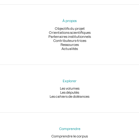
Menu
du
pied
À propos
de
page
Objectifs du projet
Orientations scientifiques
Partenaires institutionnels
Contributeurs-trices
Ressources
Actualités
Explorer
Les volumes
Les députés
Les cahiers de doléances
Comprendre
Comprendre le corpus