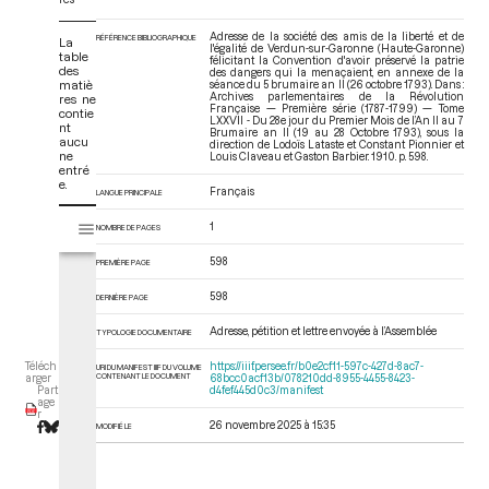
Adresse de la société des amis de la liberté et de
RÉFÉRENCE BIBLIOGRAPHIQUE
La
l'égalité de Verdun-sur-Garonne (Haute-Garonne)
table
félicitant la Convention d'avoir préservé la patrie
des
des dangers qui la menaçaient, en annexe de la
matiè
séance du 5 brumaire an II (26 octobre 1793). Dans :
Archives parlementaires de la Révolution
res ne
Française — Première série (1787-1799) — Tome
contie
LXXVII - Du 28e jour du Premier Mois de l’An II au 7
nt
Brumaire an II (19 au 28 Octobre 1793)
, sous la
aucu
direction de Lodoïs Lataste et Constant Pionnier et
ne
Louis Claveau et Gaston Barbier. 1910. p. 598.
entré
e.
Français
LANGUE PRINCIPALE
V
1
Tome LXXVII - Du 28e jour du Premier Mois de l’An II au 7 Brumaire an I
NOMBRE DE PAGES
i
s
598
PREMIÈRE PAGE
u
a
598
DERNIÈRE PAGE
l
Adresse, pétition et lettre envoyée à l’Assemblée
TYPOLOGIE DOCUMENTAIRE
i
s
https://iiif.persee.fr/b0e2cf11-597c-427d-8ac7-
Téléch
URI DU MANIFEST IIIF DU VOLUME
e
CONTENANT LE DOCUMENT
68bcc0acf13b/078210dd-8955-4455-8423-
arger
d4fef445d0c3/manifest
Part
u
age
r
r
26 novembre 2025 à 15:35
MODIFIÉ LE
M
i
r