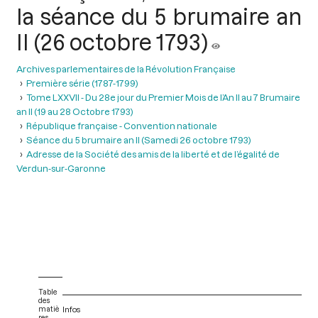
la séance du 5 brumaire an
II (26 octobre 1793)
Archives parlementaires de la Révolution Française
Première série (1787-1799)
Tome LXXVII - Du 28e jour du Premier Mois de l’An II au 7 Brumaire
an II (19 au 28 Octobre 1793)
République française - Convention nationale
Séance du 5 brumaire an II (Samedi 26 octobre 1793)
Adresse de la Société des amis de la liberté et de l’égalité de
Verdun-sur-Garonne
Table
des
matiè
Infos
res