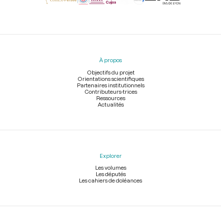
Menu
du
pied
À propos
de
page
Objectifs du projet
Orientations scientifiques
Partenaires institutionnels
Contributeurs-trices
Ressources
Actualités
Explorer
Les volumes
Les députés
Les cahiers de doléances