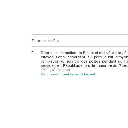
Table des matières
Décret, sur la motion de Ramel et motivé par la pét
citoyen Lené, accordant au père dudit citoye
remplacer au service des postes pendant qu'il 
service de la République, lors de la séance du 17 s
1793
[Décret]
p.308
Dominique Vincent Ramel de Nogaret