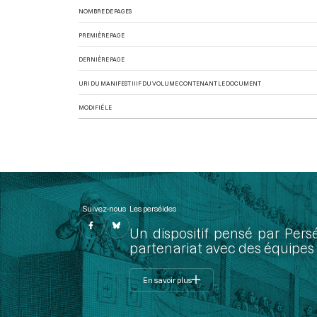
NOMBRE DE PAGES
PREMIÈRE PAGE
DERNIÈRE PAGE
URI DU MANIFEST IIIF DU VOLUME CONTENANT LE DOCUMENT
MODIFIÉ LE
Suivez-nous
Les perséides
Un dispositif pensé par Pers
partenariat avec des équipes 
En savoir plus