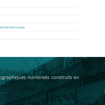
92f9e76bc58e/manifest
onographiques numérisés construits en