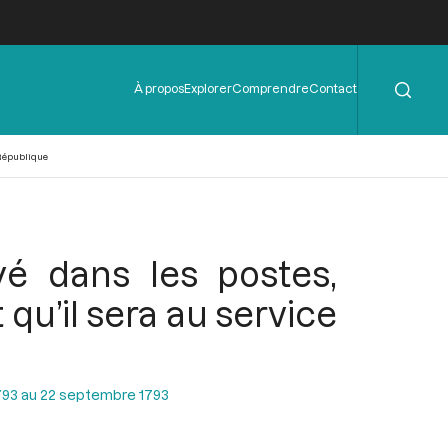
Rechercher
Menu
À propos
Explorer
Comprendre
Contact
de
l'en-
tête
 République
yé dans les postes,
qu’il sera au service
793 au 22 septembre 1793