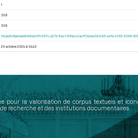
1
308
308
https://iiif.persee.fr/b0e2cf11-597c-427d-8ac7-68bcc0acf13b/ae0b3c55-ce1b-4392-9386-
20 octobre 2024 à 04:43
ée pour la valorisation de corpus textuels et ic
de recherche et des institutions documentaires.