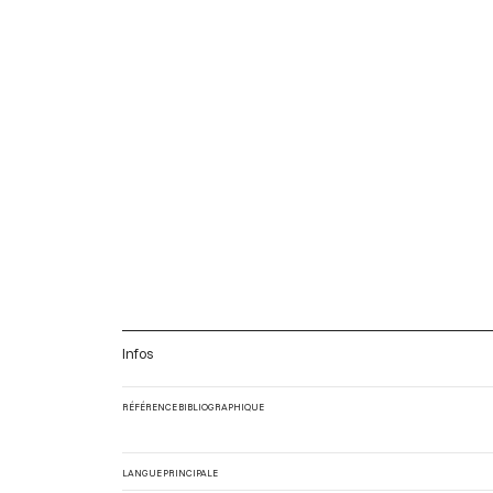
Infos
RÉFÉRENCE BIBLIOGRAPHIQUE
LANGUE PRINCIPALE