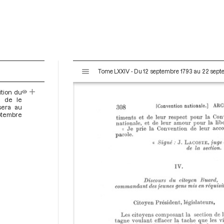
V
Tome LXXIV - Du 12 septembre 1793 au 22 sep
i
s
ition du
u
n de le
a
sera au
eptembre
l
i
s
e
u
r
M
i
r
a
d