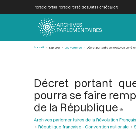
Persée
Portail Persée
Perséides
Data Persée
Blog
ARCHIVES
PARLEMENTAIRES
Fil
Accueil
Explorer
Les volumes
Décret portant que le citoyen Lené, 
d'Ariane
Décret portant que
pourra se faire remp
de la République
Archives parlementaires de la Révolution Françai
République française - Convention nationale
S