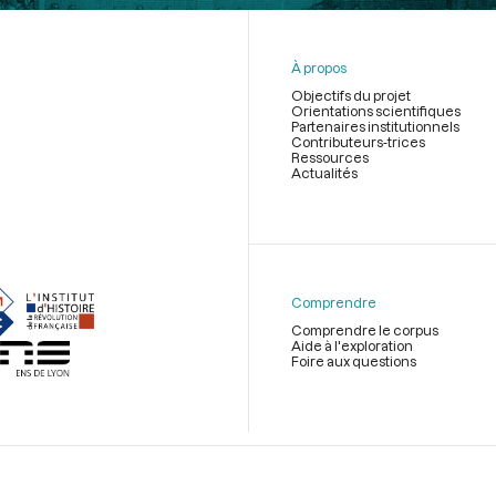
À propos
Objectifs du projet
Orientations scientifiques
Partenaires institutionnels
Contributeurs-trices
Ressources
Actualités
Menu
du
pied
de
Comprendre
page
Comprendre le corpus
Aide à l'exploration
Foire aux questions