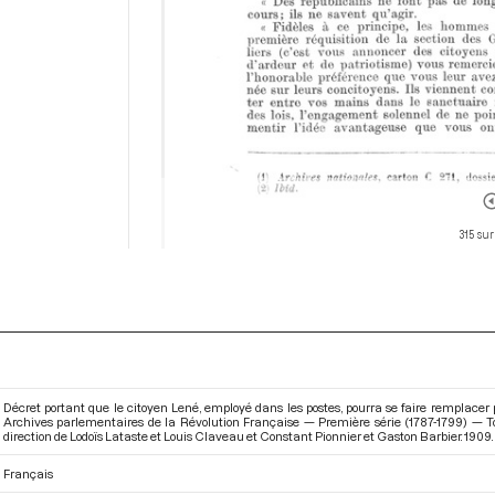
315 sur
Décret portant que le citoyen Lené, employé dans les postes, pourra se faire remplacer 
Archives parlementaires de la Révolution Française — Première série (1787-1799) —
direction de Lodoïs Lataste et Louis Claveau et Constant Pionnier et Gaston Barbier. 1909. 
Français