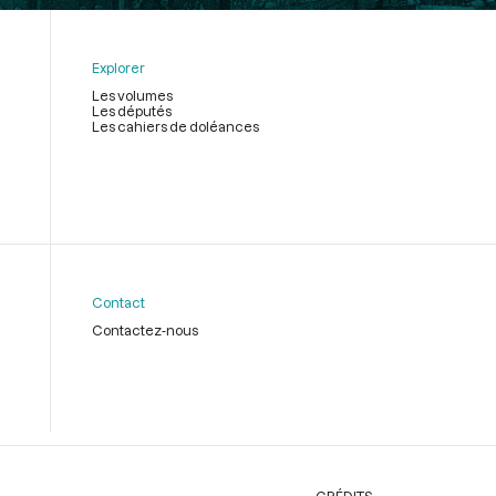
Explorer
Les volumes
Les députés
Les cahiers de doléances
Contact
Contactez-nous
CRÉDITS