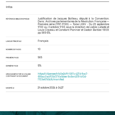
Infos
Justification de Jacques Boilleau, député à la Convention.
RÉFÉRENCE BIBLIOGRAPHIQUE
Dans : Archives parlementaires de la Révolution Française —
Première série (1787-1799) — Tome LXXV - Du 23 septembre
1793 au 3 octobre 1793
, sous la direction de Lodoïs Lataste et
Louis Claveau et Constant Pionnier et Gaston Barbier. 1909.
pp. 565-574.
Français
LANGUE PRINCIPALE
10
NOMBRE DE PAGES
565
PREMIÈRE PAGE
574
DERNIÈRE PAGE
https://iiif.persee.fr/b0e2cf11-597c-427d-8ac7-
URI DU MANIFEST IIIF DU VOLUME
CONTENANT LE DOCUMENT
68bcc0acf13b/376a5dee-9c6e-4578-b13d-
7f33e6745cfc/manifest
21 octobre 2024 à 04:27
MODIFIÉ LE