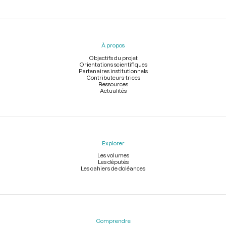
Menu
du
pied
À propos
de
page
Objectifs du projet
Orientations scientifiques
Partenaires institutionnels
Contributeurs-trices
Ressources
Actualités
Explorer
Les volumes
Les députés
Les cahiers de doléances
Comprendre