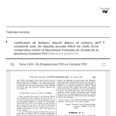
Partager
Table des matières
Justification de Boilleau, député détenu et prévenu de
complicité avec les députés accusés d'être les chefs d'une
conspiration contre la République française, en annexe de la
séance du 3 octobre 1793
[Mémoire]
pp.565-574
V
Tome LXXV - Du 23 septembre 1793 au 3 octobre 1793
i
s
u
a
l
i
s
e
u
r
M