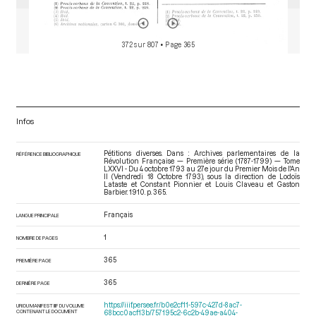
372 sur 807
• Page 365
Infos
Pétitions diverses. Dans : Archives parlementaires de la
RÉFÉRENCE BIBLIOGRAPHIQUE
Révolution Française — Première série (1787-1799) — Tome
LXXVI - Du 4 octobre 1793 au 27e jour du Premier Mois de l'An
II (Vendredi 18 Octobre 1793)
, sous la direction de Lodoïs
Lataste et Constant Pionnier et Louis Claveau et Gaston
Barbier. 1910. p. 365.
Français
LANGUE PRINCIPALE
1
NOMBRE DE PAGES
365
PREMIÈRE PAGE
365
DERNIÈRE PAGE
https://iiif.persee.fr/b0e2cf11-597c-427d-8ac7-
URI DU MANIFEST IIIF DU VOLUME
CONTENANT LE DOCUMENT
68bcc0acf13b/757195c2-6c2b-49ae-a404-