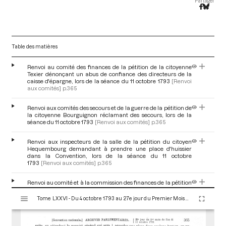
Partager
Table des matières
Renvoi au comité des finances de la pétition de la citoyenne
Texier dénonçant un abus de confiance des directeurs de la
caisse d'épargne, lors de la séance du 11 octobre 1793
[Renvoi
aux comités]
p.365
Renvoi aux comités des secours et de la guerre de la pétition de
la citoyenne Bourguignon réclamant des secours, lors de la
séance du 11 octobre 1793
[Renvoi aux comités]
p.365
Renvoi aux inspecteurs de la salle de la pétition du citoyen
Hequembourg demandant à prendre une place d'huissier
dans la Convention, lors de la séance du 11 octobre
1793
[Renvoi aux comités]
p.365
Renvoi au comité et à la commission des finances de la pétition
du citoyen Lacornée relative à l'administration de la caisse
V
générale de commerce, lors de la séance du 11 octobre
Tome LXXVI - Du 4 octobre 1793 au 27e jour du Premier Mois de l'An II (Vendredi 18 Octobre 1793)
i
1793
[Renvoi aux comités]
p.365
s
u
Renvoi aux inspecteurs de la salle de la pétition du citoyen