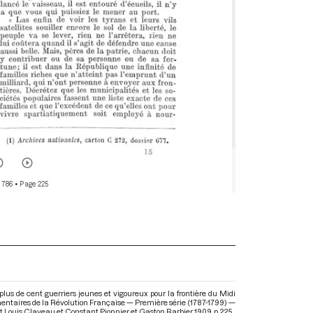
 786
• Page 225
s de cent guerriers jeunes et vigoureux pour la frontière du Midi
ementaires de la Révolution Française — Première série (1787-1799) —
 et Louis Claveau et Constant Pionnier et Gaston Barbier. 1909. p. 225.