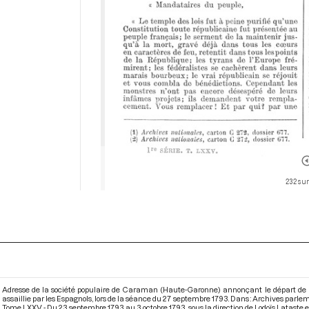
232 sur
Adresse de la société populaire de Caraman (Haute-Garonne) annonçant le départ de plu
assaillie par les Espagnols, lors de la séance du 27 septembre 1793. Dans : Archives parl
Tome LXXV - Du 23 septembre 1793 au 3 octobre 1793
, sous la direction de Lodoïs Lataste