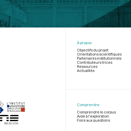
À propos
Objectifs du projet
Orientations scientifiques
Partenaires institutionnels
Contributeurs-trices
Ressources
Actualités
Menu
du
pied
de
Comprendre
page
Comprendre le corpus
Aide à l'exploration
Foire aux questions