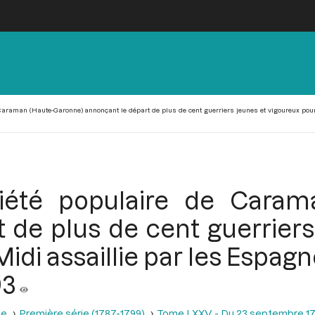
araman (Haute-Garonne) annonçant le départ de plus de cent guerriers jeunes et vigoureux pour l
iété populaire de Caram
 de plus de cent guerriers
Midi assaillie par les Espagn
93
se
Première série (1787-1799)
Tome LXXV - Du 23 septembre 17