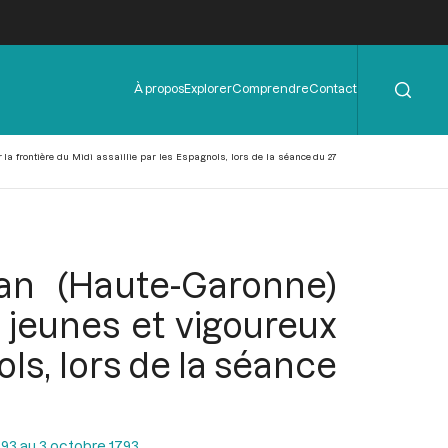
Rechercher
Menu
À propos
Explorer
Comprendre
Contact
de
l'en-
tête
a frontière du Midi assaillie par les Espagnols, lors de la séance du 27
an (Haute-Garonne)
 jeunes et vigoureux
ols, lors de la séance
93 au 3 octobre 1793