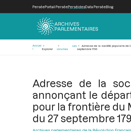
Persée
Portail Persée
Perséides
Data Persée
Blog
ARCHIVES
PARLEMENTAIRES
Fil
Accuei
Les
Adresse de la société populaire de C
d'Ariane
l
Explorer
volumes
septembre 1793
Adresse de la soc
annonçant le départ
pour la frontière du 
du 27 septembre 17
Archives parlementaires de la Révolution Françai