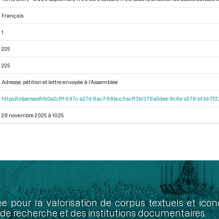
Français
1
225
225
Adresse, pétition et lettre envoyée à l’Assemblée
https://iiif.persee.fr/b0e2cf11-597c-427d-8ac7-68bcc0acf13b/376a5dee-9c6e-4578-b13d-7f
28 novembre 2025 à 10:25
ée pour la valorisation de corpus textuels et ic
de recherche et des institutions documentaires.