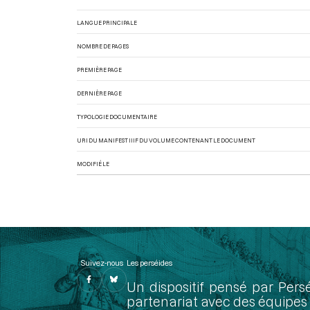
LANGUE PRINCIPALE
NOMBRE DE PAGES
PREMIÈRE PAGE
DERNIÈRE PAGE
TYPOLOGIE DOCUMENTAIRE
URI DU MANIFEST IIIF DU VOLUME CONTENANT LE DOCUMENT
MODIFIÉ LE
Suivez-nous
Les perséides
Un dispositif pensé par Pers
partenariat avec des équipes 