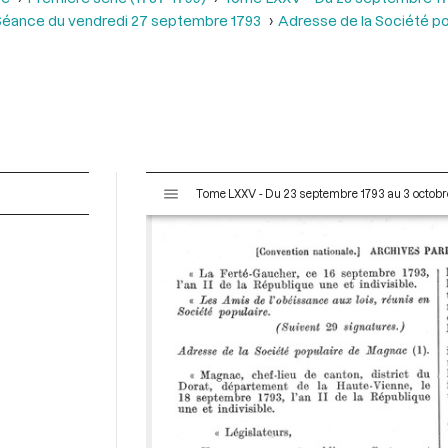
Séance du vendredi 27 septembre 1793
Adresse de la Société p
V
Tome LXXV - Du 23 septembre 1793 au 3 octobr
i
s
u
a
l
i
s
e
u
r
M
i