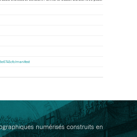
33e6745cfc/manifest
onographiques numérisés construits en