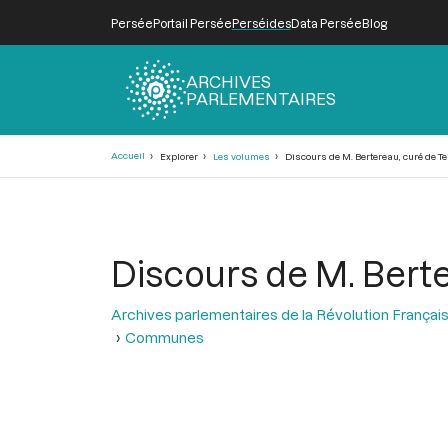
Persée
Portail Persée
Perséides
Data Persée
Blog
ARCHIVES
PARLEMENTAIRES
Fil
Accueil
Explorer
Les volumes
Discours de M. Bertereau, curé de Te
d'Ariane
Discours de M. Berte
Archives parlementaires de la Révolution Françai
Communes