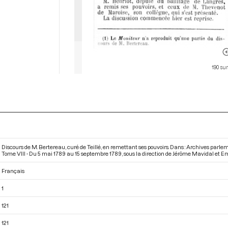
190 su
Discours de M. Bertereau, curé de Teillé, en remettant ses pouvoirs. Dans : Archives parl
Tome VIII - Du 5 mai 1789 au 15 septembre 1789
, sous la direction de Jérôme Mavidal et Emi
Français
1
121
121