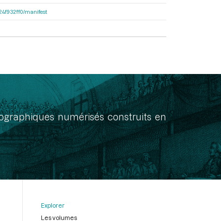
324f932ff0/manifest
onographiques numérisés construits en
Explorer
Les volumes