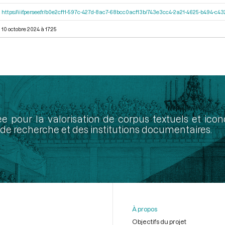
https://iiif.persee.fr/b0e2cf11-597c-427d-8ac7-68bcc0acf13b/743e3cc4-2a21-4625-b494-c4
10 octobre 2024 à 17:25
ée pour la valorisation de corpus textuels et ic
de recherche et des institutions documentaires.
À propos
Objectifs du projet