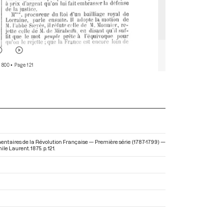
r 800
• Page 121
ementaires de la Révolution Française — Première série (1787-1799) —
le Laurent. 1875. p. 121.