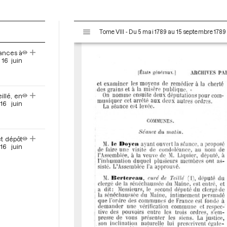
V
Tome VIII - Du 5 mai 1789 au 15 septembre 1789
i
s
éances à
u
16 juin
a
l
i
llé, en
s
16 juin
e
u
r
t dépôt
M
16 juin
i
r
a
d
o
r