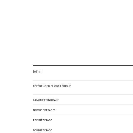
Infos
RÉFÉRENCE BIBLIOGRAPHIQUE
LANGUE PRINCIPALE
NOMBRE DE PAGES
PREMIÈRE PAGE
DERNIÈRE PAGE