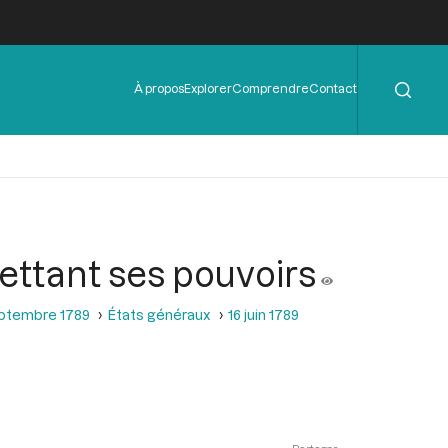
Rechercher
Menu
À propos
Explorer
Comprendre
Contact
de
l'en-
tête
mettant ses pouvoirs
septembre 1789
États généraux
16 juin 1789