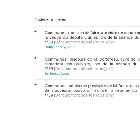
Table des matières
Communes : décision de faire une visite de condol
la veuve du député Liquier, lors de la séance du 
1789
[Déroulement des séances]
p.121
Bailly Jean Sylvain
Communes : discours de M. Bertereau, curé de Tei
remettant ses pouvoirs, lors de la séance du 
1789
[Déroulement des séances]
p.121
Bertereau Louis
Communes : admission provisoire de M. Bertereau e
de nouveaux pouvoirs, lors de la séance du 
1789
[Déroulement des séances]
p.121