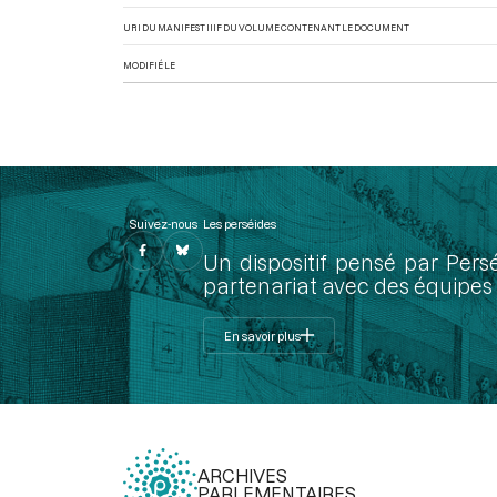
URI DU MANIFEST IIIF DU VOLUME CONTENANT LE DOCUMENT
MODIFIÉ LE
Suivez-nous
Les perséides
Un dispositif pensé par Pers
partenariat avec des équipes 
En savoir plus
ARCHIVES
PARLEMENTAIRES