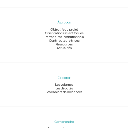
Menu
du
pied
À propos
de
page
Objectifs du projet
Orientations scientifiques
Partenaires institutionnels
Contributeurs-trices
Ressources
Actualités
Explorer
Les volumes
Les députés
Les cahiers de doléances
Comprendre