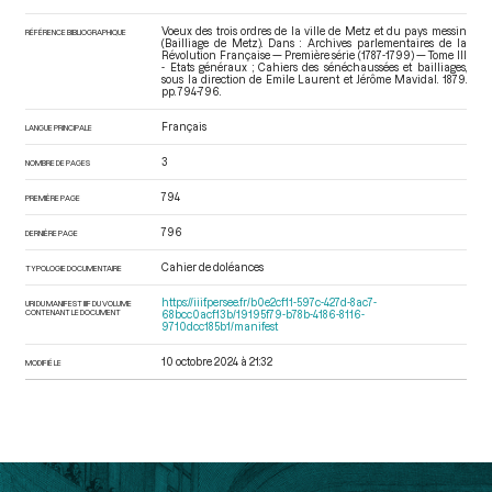
Voeux des trois ordres de la ville de Metz et du pays messin
RÉFÉRENCE BIBLIOGRAPHIQUE
(Bailliage de Metz). Dans : Archives parlementaires de la
Révolution Française — Première série (1787-1799) — Tome III
- Etats généraux ; Cahiers des sénéchaussées et bailliages
,
sous la direction de Emile Laurent et Jérôme Mavidal. 1879.
pp. 794-796.
Français
LANGUE PRINCIPALE
3
NOMBRE DE PAGES
794
PREMIÈRE PAGE
796
DERNIÈRE PAGE
Cahier de doléances
TYPOLOGIE DOCUMENTAIRE
https://iiif.persee.fr/b0e2cf11-597c-427d-8ac7-
URI DU MANIFEST IIIF DU VOLUME
CONTENANT LE DOCUMENT
68bcc0acf13b/19195f79-b78b-4186-8116-
9710dcc185b1/manifest
10 octobre 2024 à 21:32
MODIFIÉ LE