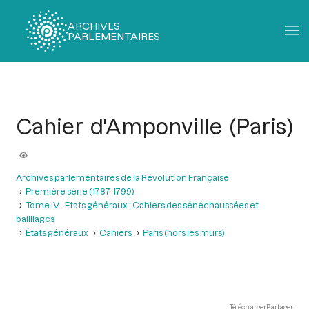
ARCHIVES
PARLEMENTAIRES
Fil
d'Ariane
Cahier d'Amponville (Paris)
Archives parlementaires de la Révolution Française
Première série (1787-1799)
Tome IV - Etats généraux ; Cahiers des sénéchaussées et
bailliages
États généraux
Cahiers
Paris (hors les murs)
Télécharger
Partager