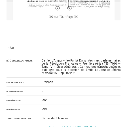
297 sur 794
• Page 292
Infos
Cahier d'Amponville (Paris). Dans : Archives parlementaires
RÉFÉRENCE BIBLIOGRAPHIQUE
de la Révolution Française — Première série (1787-1799) —
Tome IV - Etats généraux ; Cahiers des sénéchaussées et
bailliages
, sous la direction de Emile Laurent et Jérôme
Mavidal. 1879. pp. 292-293.
Français
LANGUE PRINCIPALE
2
NOMBRE DE PAGES
292
PREMIÈRE PAGE
293
DERNIÈRE PAGE
Cahier de doléances
TYPOLOGIE DOCUMENTAIRE