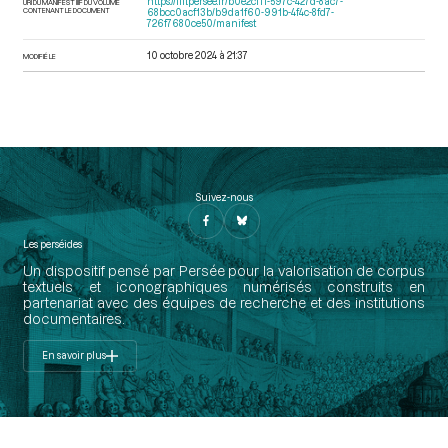
https://iiif.persee.fr/b0e2cf11-597c-427d-8ac7-
URI DU MANIFEST IIIF DU VOLUME
CONTENANT LE DOCUMENT
68bcc0acf13b/b9da1f60-991b-4f4c-8fd7-
726f7680ce50/manifest
10 octobre 2024 à 21:37
MODIFIÉ LE
Suivez-nous
Les perséides
Un dispositif pensé par Persée pour la valorisation de corpus
textuels et iconographiques numérisés construits en
partenariat avec des équipes de recherche et des institutions
documentaires.
En savoir plus