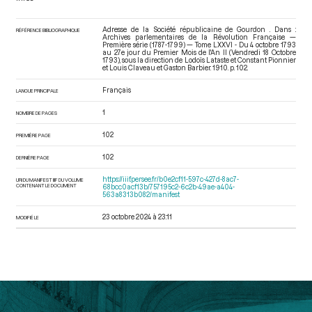
Adresse de la Société républicaine de Gourdon . Dans :
RÉFÉRENCE BIBLIOGRAPHIQUE
Archives parlementaires de la Révolution Française —
Première série (1787-1799) — Tome LXXVI - Du 4 octobre 1793
au 27e jour du Premier Mois de l'An II (Vendredi 18 Octobre
1793)
, sous la direction de Lodoïs Lataste et Constant Pionnier
et Louis Claveau et Gaston Barbier. 1910. p. 102.
Français
LANGUE PRINCIPALE
1
NOMBRE DE PAGES
102
PREMIÈRE PAGE
102
DERNIÈRE PAGE
https://iiif.persee.fr/b0e2cf11-597c-427d-8ac7-
URI DU MANIFEST IIIF DU VOLUME
CONTENANT LE DOCUMENT
68bcc0acf13b/757195c2-6c2b-49ae-a404-
563a8313b082/manifest
23 octobre 2024 à 23:11
MODIFIÉ LE