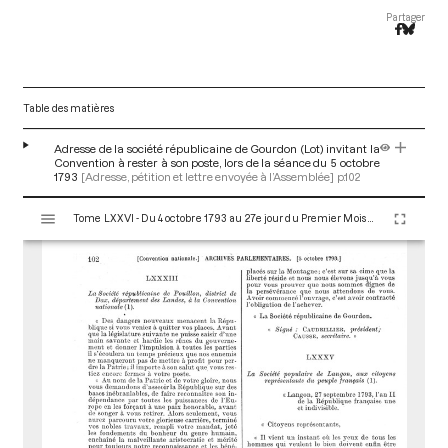
Partager
Table des matières
Adresse de la société républicaine de Gourdon (Lot) invitant la
Convention à rester à son poste, lors de la séance du 5 octobre
1793
[Adresse, pétition et lettre envoyée à l’Assemblée]
p.102
V
Tome LXXVI - Du 4 octobre 1793 au 27e jour du Premier Mois de l'An II (Vendredi 18 Octobre 1793)
i
s
u
a
l
i
s
e
u
r
M
i