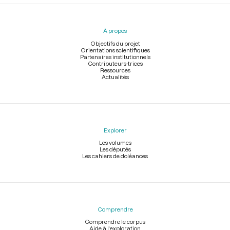
Menu
du
pied
À propos
de
page
Objectifs du projet
Orientations scientifiques
Partenaires institutionnels
Contributeurs-trices
Ressources
Actualités
Explorer
Les volumes
Les députés
Les cahiers de doléances
Comprendre
Comprendre le corpus
Aide à l'exploration