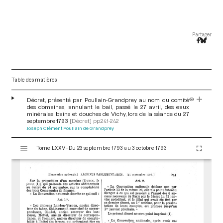
Partager
Table des matières
Décret, présenté par Poullain-Grandprey au nom du comité
des domaines, annulant le bail, passé le 27 avril, des eaux
minérales, bains et douches de Vichy, lors de la séance du 27
septembre 1793
[Décret]
pp.241-242
Joseph Clément Poullain de Grandprey
V
Tome LXXV - Du 23 septembre 1793 au 3 octobre 1793
i
s
u
a
l
i
s
e