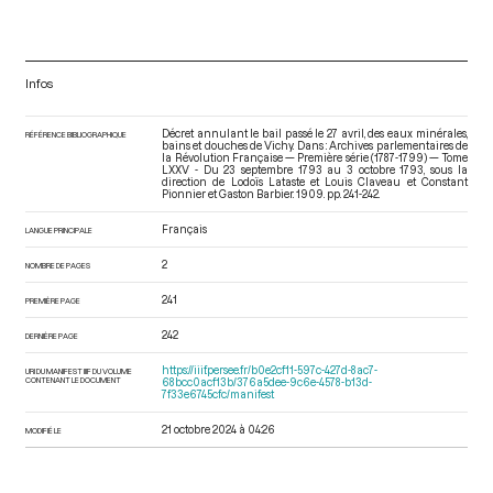
Infos
Décret annulant le bail passé le 27 avril, des eaux minérales,
RÉFÉRENCE BIBLIOGRAPHIQUE
bains et douches de Vichy. Dans : Archives parlementaires de
la Révolution Française — Première série (1787-1799) — Tome
LXXV - Du 23 septembre 1793 au 3 octobre 1793
, sous la
direction de Lodoïs Lataste et Louis Claveau et Constant
Pionnier et Gaston Barbier. 1909. pp. 241-242.
Français
LANGUE PRINCIPALE
2
NOMBRE DE PAGES
241
PREMIÈRE PAGE
242
DERNIÈRE PAGE
https://iiif.persee.fr/b0e2cf11-597c-427d-8ac7-
URI DU MANIFEST IIIF DU VOLUME
CONTENANT LE DOCUMENT
68bcc0acf13b/376a5dee-9c6e-4578-b13d-
7f33e6745cfc/manifest
21 octobre 2024 à 04:26
MODIFIÉ LE