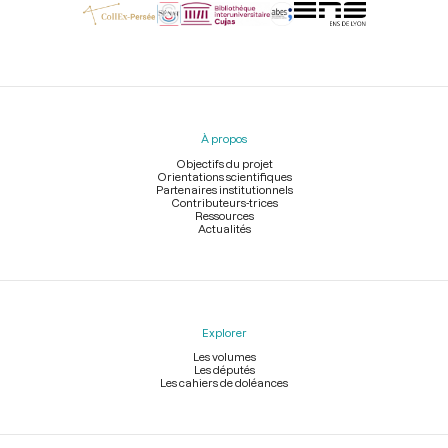
Menu
du
pied
À propos
de
page
Objectifs du projet
Orientations scientifiques
Partenaires institutionnels
Contributeurs-trices
Ressources
Actualités
Explorer
Les volumes
Les députés
Les cahiers de doléances