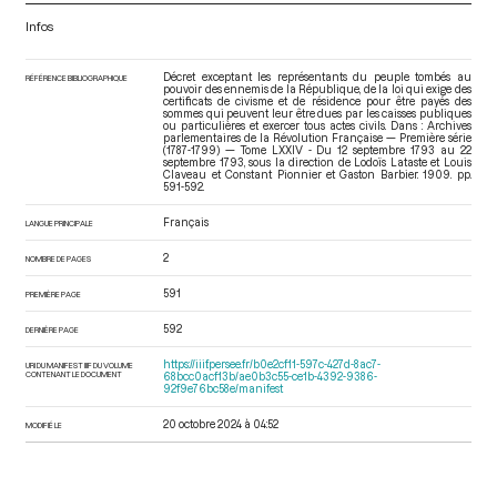
Infos
Décret exceptant les représentants du peuple tombés au
RÉFÉRENCE BIBLIOGRAPHIQUE
pouvoir des ennemis de la République, de la loi qui exige des
certificats de civisme et de résidence pour être payés des
sommes qui peuvent leur être dues par les caisses publiques
ou particulières et exercer tous actes civils. Dans : Archives
parlementaires de la Révolution Française — Première série
(1787-1799) — Tome LXXIV - Du 12 septembre 1793 au 22
septembre 1793
, sous la direction de Lodoïs Lataste et Louis
Claveau et Constant Pionnier et Gaston Barbier. 1909. pp.
591-592.
Français
LANGUE PRINCIPALE
2
NOMBRE DE PAGES
591
PREMIÈRE PAGE
592
DERNIÈRE PAGE
https://iiif.persee.fr/b0e2cf11-597c-427d-8ac7-
URI DU MANIFEST IIIF DU VOLUME
CONTENANT LE DOCUMENT
68bcc0acf13b/ae0b3c55-ce1b-4392-9386-
92f9e76bc58e/manifest
20 octobre 2024 à 04:52
MODIFIÉ LE