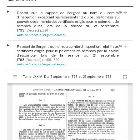
Décret, sur le rapport de Sergent au nom du comité
d'inspection, exceptant les représentants du peuple tombés au
pouvoir des ennemis des certificats exigés pour le paiement de
sommes dues, lors de la séance du 21 septembre
1793
[Décret]
p.591
Antoine François Sergent-Marceau
Rapport de Sergent, au nom du comité d'inspection, relatif aux
certificats exigés pour le paiement de sommes par la caisse
d'escompte, lors de la séance du 21 septembre
1793
[Rapport]
pp.591-592
Antoine François Sergent-Marceau
V
Tome LXXIV - Du 12 septembre 1793 au 22 septembre 1793
i
s
u
a
l
i
s
e
u
r
M