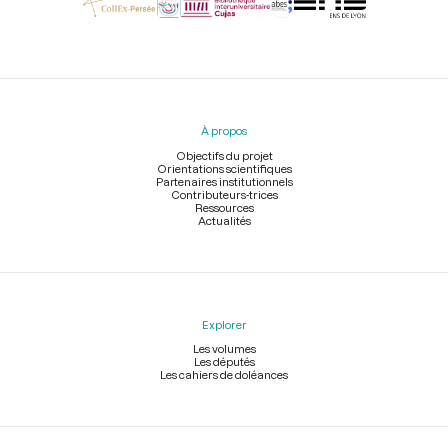
Menu
du
pied
À propos
de
page
Objectifs du projet
Orientations scientifiques
Partenaires institutionnels
Contributeurs-trices
Ressources
Actualités
Explorer
Les volumes
Les députés
Les cahiers de doléances