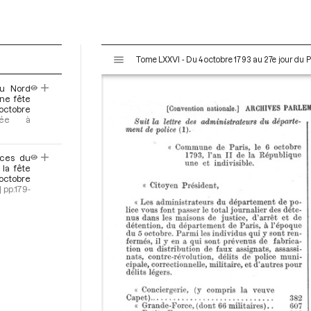
V
Tome LXXVI - Du 4 octobre 1793 au 27e jour du P
i
s
du Nord
u
ne fête
a
ctobre
oyée à
l
i
s
nces du
e
la fête
octobre
u
]
pp.179-
r
M
i
r
a
d
o
r