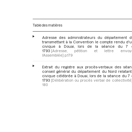
Table des matières
Adresse des administrateurs du département 
transmettant à la Convention le compte rendu d'u
civique à Douai, lors de la séance du 7 o
1793
[Adresse, pétition et lettre env
l’Assemblée]
p.179
Extrait du registre aux procès-verbaux des séa
conseil général du département du Nord relatant 
civique célébrée à Douai, lors de la séance du 7 
1793
[Délibération ou procès verbal de collectivité
180