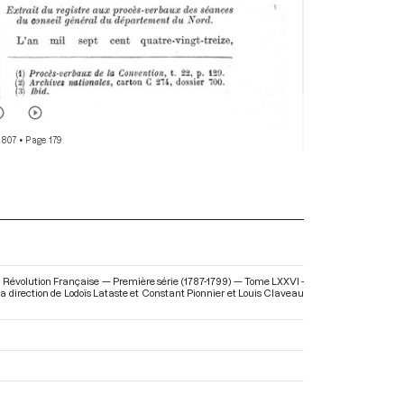
 807
• Page 179
a Révolution Française — Première série (1787-1799) — Tome LXXVI -
 la direction de Lodoïs Lataste et Constant Pionnier et Louis Claveau