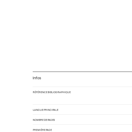
Infos
RÉFÉRENCE BIBLIOGRAPHIQUE
LANGUE PRINCIPALE
NOMBRE DE PAGES
PREMIÈRE PAGE