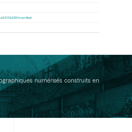
563a8313b082/manifest
onographiques numérisés construits en