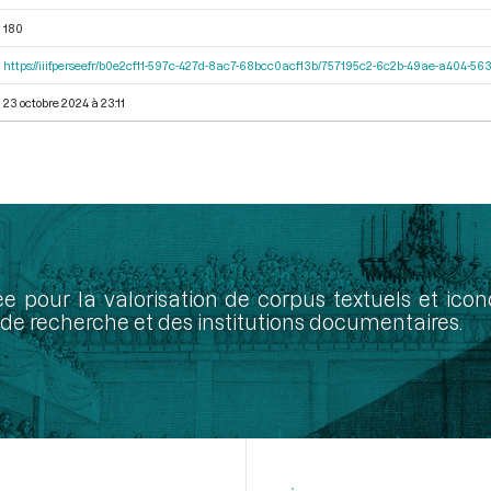
180
https://iiif.persee.fr/b0e2cf11-597c-427d-8ac7-68bcc0acf13b/757195c2-6c2b-49ae-a404-
23 octobre 2024 à 23:11
ée pour la valorisation de corpus textuels et ic
de recherche et des institutions documentaires.