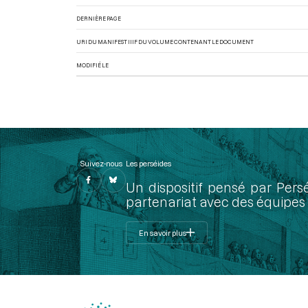
DERNIÈRE PAGE
URI DU MANIFEST IIIF DU VOLUME CONTENANT LE DOCUMENT
MODIFIÉ LE
Suivez-nous
Les perséides
Un dispositif pensé par Pers
partenariat avec des équipes 
En savoir plus