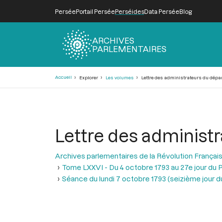
Persée
Portail Persée
Perséides
Data Persée
Blog
ARCHIVES
PARLEMENTAIRES
Fil
Accueil
Explorer
Les volumes
Lettre des administrateurs du dépa
d'Ariane
Lettre des administ
Archives parlementaires de la Révolution Françai
Tome LXXVI - Du 4 octobre 1793 au 27e jour du P
Séance du lundi 7 octobre 1793 (seizième jour du 