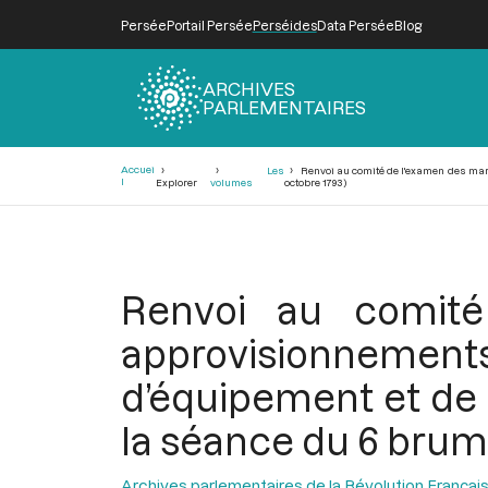
Persée
Portail Persée
Perséides
Data Persée
Blog
ARCHIVES
PARLEMENTAIRES
Fil
Accuei
Les
Renvoi au comité de l'examen des marc
d'Ariane
l
Explorer
volumes
octobre 1793)
Renvoi au comité
approvisionnemen
d’équipement et de
la séance du 6 bruma
Archives parlementaires de la Révolution Françai