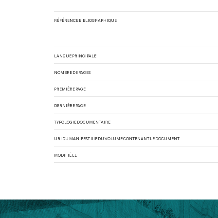
RÉFÉRENCE BIBLIOGRAPHIQUE
LANGUE PRINCIPALE
NOMBRE DE PAGES
PREMIÈRE PAGE
DERNIÈRE PAGE
TYPOLOGIE DOCUMENTAIRE
URI DU MANIFEST IIIF DU VOLUME CONTENANT LE DOCUMENT
MODIFIÉ LE