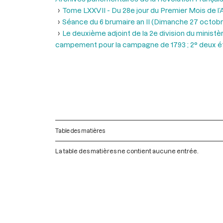
Tome LXXVII - Du 28e jour du Premier Mois de l’An
Séance du 6 brumaire an II (Dimanche 27 octobr
Le deuxième adjoint de la 2e division du ministè
campement pour la campagne de 1793 ; 2° deux éta
Table des matières
La table des matières ne contient aucune entrée.