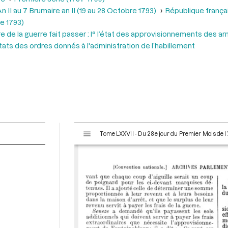
 II au 7 Brumaire an II (19 au 28 Octobre 1793)
République frança
e 1793)
re de la guerre fait passer : l° l’état des approvisionnements des 
ts des ordres donnés à l'administration de l’habillement
V
Tome LXXVII - Du 28e jour du Premier Mois de l’
i
s
u
a
l
i
s
e
u