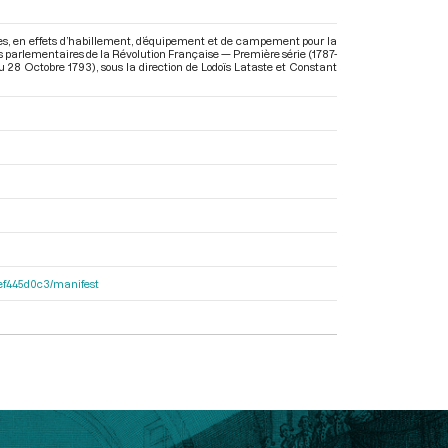
s, en effets d’habillement, d’équipement et de campement pour la
es parlementaires de la Révolution Française — Première série (1787-
au 28 Octobre 1793)
, sous la direction de Lodoïs Lataste et Constant
4fef445d0c3/manifest