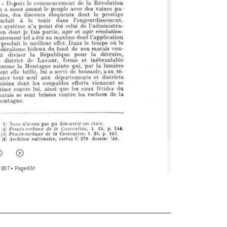
 807
• Page 651