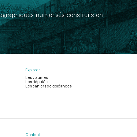
onographiques numérisés construits en
Explorer
Les volumes
Les députés
Les cahiers de doléances
Contact