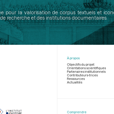
ée pour la valorisation de corpus textuels et ic
de recherche et des institutions documentaires.
À propos
Objectifs du projet
Orientations scientifiques
Partenaires institutionnels
Contributeurs-trices
Ressources
Actualités
Menu
du
pied
de
Comprendre