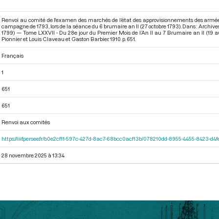
Renvoi au comité de l'examen des marchés de l’état des approvisionnements des armée
campagne de 1793, lors de la séance du 6 brumaire an II (27 octobre 1793). Dans : Archiv
1799) — Tome LXXVII - Du 28e jour du Premier Mois de l’An II au 7 Brumaire an II (19 
Pionnier et Louis Claveau et Gaston Barbier. 1910. p. 651.
Français
1
651
651
Renvoi aux comités
https://iiif.persee.fr/b0e2cf11-597c-427d-8ac7-68bcc0acf13b/078210dd-8955-4455-8423-d
28 novembre 2025 à 13:34