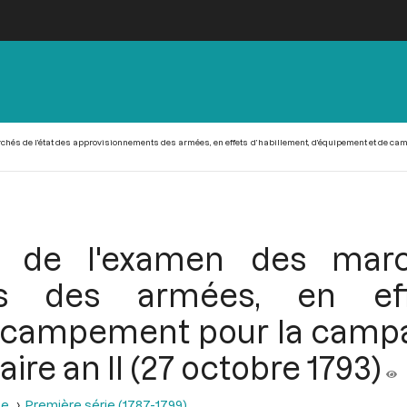
hés de l’état des approvisionnements des armées, en effets d’habillement, d’équipement et de camp
 de l'examen des marc
ts des armées, en effe
 campement pour la campag
ire an II (27 octobre 1793)
se
Première série (1787-1799)