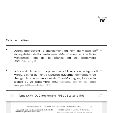
Partager
Table des matières
Décret approuvant le changement du nom du village de
Morey, district de Pont-à-Mousson (Meurthe) en celui de Trois-
Montagnes, lors de la séance du 25 septembre
1793
[Décret]
p.121
Pétition de la société populaire républicaine du village de
Morey, district de Pont-à-Mousson (Meurthe) demandant de
changer leur nom en celui de Trois-Montagnes, lors de la
séance du 25 septembre 1793
[Adresse, pétition et lettre
envoyée à l’Assemblée]
p.121
V
Tome LXXV - Du 23 septembre 1793 au 3 octobre 1793
i
s
u
a