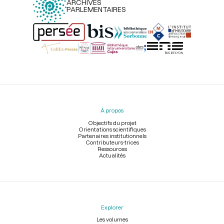
ARCHIVES
PARLEMENTAIRES
Menu
du
pied
À propos
de
page
Objectifs du projet
Orientations scientifiques
Partenaires institutionnels
Contributeurs-trices
Ressources
Actualités
Explorer
Les volumes