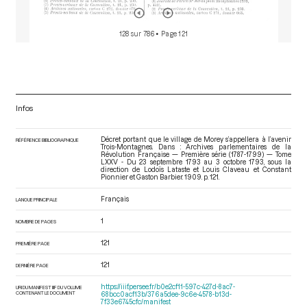
128 sur 786
• Page 121
Infos
Décret portant que le village de Morey s’appellera à l’avenir
RÉFÉRENCE BIBLIOGRAPHIQUE
Trois-Montagnes. Dans : Archives parlementaires de la
Révolution Française — Première série (1787-1799) — Tome
LXXV - Du 23 septembre 1793 au 3 octobre 1793
, sous la
direction de Lodoïs Lataste et Louis Claveau et Constant
Pionnier et Gaston Barbier. 1909. p. 121.
Français
LANGUE PRINCIPALE
1
NOMBRE DE PAGES
121
PREMIÈRE PAGE
121
DERNIÈRE PAGE
https://iiif.persee.fr/b0e2cf11-597c-427d-8ac7-
URI DU MANIFEST IIIF DU VOLUME
CONTENANT LE DOCUMENT
68bcc0acf13b/376a5dee-9c6e-4578-b13d-
7f33e6745cfc/manifest