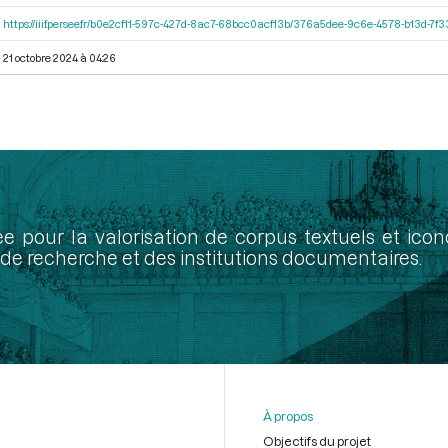
https://iiif.persee.fr/b0e2cf11-597c-427d-8ac7-68bcc0acf13b/376a5dee-9c6e-4578-b13d-7f
21 octobre 2024 à 04:26
ée pour la valorisation de corpus textuels et ic
de recherche et des institutions documentaires.
À propos
Objectifs du projet