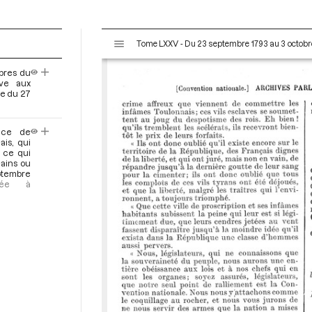
V
Tome LXXV - Du 23 septembre 1793 au 3 octobr
i
s
bres du
u
ive aux
a
ce du 27
l
i
nce de
s
is, qui
e
 ce qui
ains ou
u
tembre
r
oyée à
M
i
r
a
d
o
r