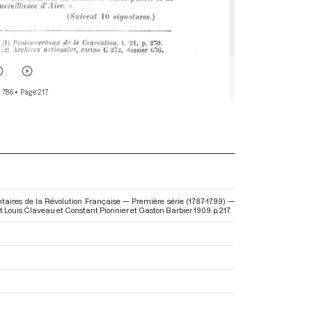
 786
• Page 217
aires de la Révolution Française — Première série (1787-1799) —
 et Louis Claveau et Constant Pionnier et Gaston Barbier. 1909. p. 217.