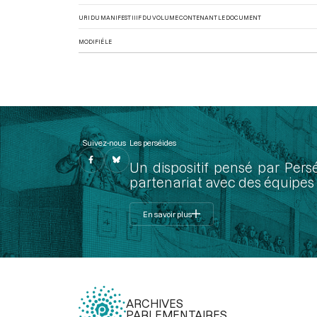
URI DU MANIFEST IIIF DU VOLUME CONTENANT LE DOCUMENT
MODIFIÉ LE
Suivez-nous
Les perséides
Un dispositif pensé par Pers
partenariat avec des équipes 
En savoir plus
ARCHIVES
PARLEMENTAIRES