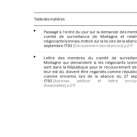
Table des matières
Passage à l'ordre du jour sur la demande des mem
comité de surveillance de Mortagne et relat
négociants lyonnais, motivé sur la loi, lors de la séan
septembre 1793
[Déroulement des séances]
p.217
Lettre des membres du comité de surveilla
Mortagne qui demandent si les négociants lyonna
sont dans la République pour le recouvrement de
leur est dû, doivent être regardés comme républic
comme ennemis, lors de la séance du 27 sep
1793
[Adresse, pétition et lettre env
l’Assemblée]
p.217