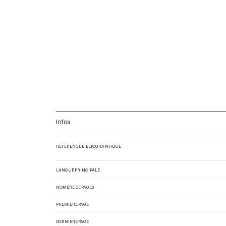
Infos
RÉFÉRENCE BIBLIOGRAPHIQUE
LANGUE PRINCIPALE
NOMBRE DE PAGES
PREMIÈRE PAGE
DERNIÈRE PAGE