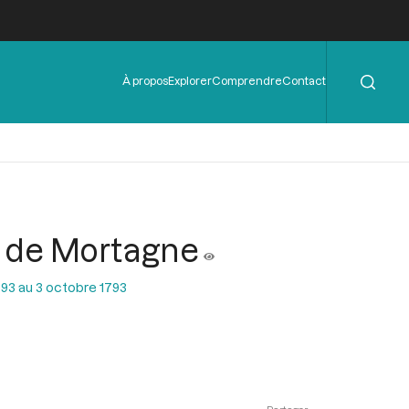
Rechercher
Menu
À propos
Explorer
Comprendre
Contact
de
l'en-
tête
e de Mortagne
93 au 3 octobre 1793