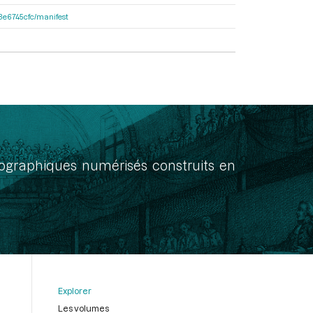
33e6745cfc/manifest
onographiques numérisés construits en
Explorer
Les volumes