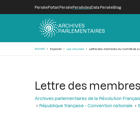
Persée
Portail Persée
Perséides
Data Persée
Blog
ARCHIVES
PARLEMENTAIRES
Fil
Accueil
Explorer
Les volumes
Lettre des membres du Comité de su
d'Ariane
Lettre des membres
Archives parlementaires de la Révolution Françai
République française - Convention nationale