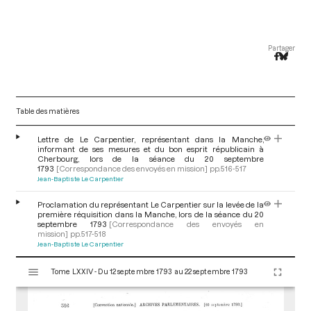
Partager
Table des matières
Lettre de Le Carpentier, représentant dans la Manche,
informant de ses mesures et du bon esprit républicain à
Cherbourg, lors de la séance du 20 septembre
1793
[Correspondance des envoyés en mission]
pp.516-517
Jean-Baptiste Le Carpentier
Proclamation du représentant Le Carpentier sur la levée de la
première réquisition dans la Manche, lors de la séance du 20
septembre 1793
[Correspondance des envoyés en
mission]
pp.517-518
Jean-Baptiste Le Carpentier
V
Tome LXXIV - Du 12 septembre 1793 au 22 septembre 1793
i
s
u