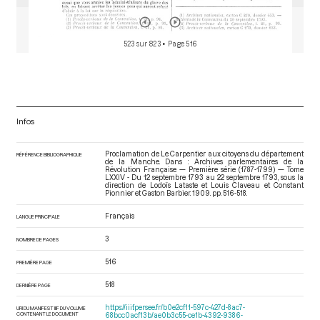
523 sur 823
• Page 516
Infos
Proclamation de Le Carpentier aux citoyens du département
RÉFÉRENCE BIBLIOGRAPHIQUE
de la Manche. Dans : Archives parlementaires de la
Révolution Française — Première série (1787-1799) — Tome
LXXIV - Du 12 septembre 1793 au 22 septembre 1793
, sous la
direction de Lodoïs Lataste et Louis Claveau et Constant
Pionnier et Gaston Barbier. 1909. pp. 516-518.
Français
LANGUE PRINCIPALE
3
NOMBRE DE PAGES
516
PREMIÈRE PAGE
518
DERNIÈRE PAGE
https://iiif.persee.fr/b0e2cf11-597c-427d-8ac7-
URI DU MANIFEST IIIF DU VOLUME
CONTENANT LE DOCUMENT
68bcc0acf13b/ae0b3c55-ce1b-4392-9386-