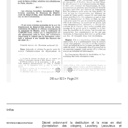
o
r
218 sur 823
• Page 211
Infos
Décret ordonnant la destitution et la mise en état
RÉFÉRENCE BIBLIOGRAPHIQUE
d’arrestation des citoyens Lavallery, Lecouteux et