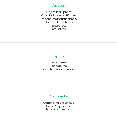
pied
À propos
de
page
Objectifs du projet
Orientations scientifiques
Partenaires institutionnels
Contributeurs-trices
Ressources
Actualités
Explorer
Les volumes
Les députés
Les cahiers de doléances
Comprendre
Comprendre le corpus
Aide à l'exploration
Foire aux questions