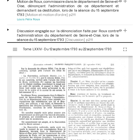
Motion de Roux, commissaire dans le département de Seine-et-
Oise, dénonçant l'administration de ce département et
demandant sa destitution, lors de la séance du 15 septembre
1793
[Motion et motion d'ordre]
p.211
Louis Félix Roux
Discussion engagée sur la dénonciation faite par Roux contre
l'administration du département de Seine-et-Oise, lors de la
séance du 15 septembre 1793
[Discussion]
p.211
V
Jacques Alexis Thuriot
Louis Félix Roux
André Jeanbon Saint-André
Tome LXXIV - Du 12 septembre 1793 au 22 septembre 1793
i
s
u
a
l
i
s
e
u
r
M
i
r
a
d