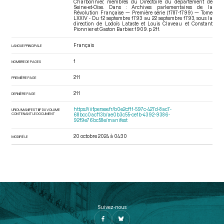
Charbonnier, membres du Directoire du département de
Seine-et-Oise. Dans : Archives parlementaires de la
Révolution Française — Première série (1787-1799) — Tome
LXXIV - Du 12 septembre 1793 au 22 septembre 1793
, sous la
direction de Lodoïs Lataste et Louis Claveau et Constant
Pionnier et Gaston Barbier. 1909. p. 211.
Français
LANGUE PRINCIPALE
1
NOMBRE DE PAGES
211
PREMIÈRE PAGE
211
DERNIÈRE PAGE
https://iiif.persee.fr/b0e2cf11-597c-427d-8ac7-
URI DU MANIFEST IIIF DU VOLUME
CONTENANT LE DOCUMENT
68bcc0acf13b/ae0b3c55-ce1b-4392-9386-
92f9e76bc58e/manifest
20 octobre 2024 à 04:30
MODIFIÉ LE
Suivez-nous