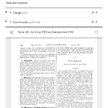
Table des matières
Clergé
p.140
Communes
pp.140-142
V
Tome VIII - Du 5 mai 1789 au 15 septembre 1789
i
s
u
a
l
i
s
e
u
r
M
i
r
a
d
o
r