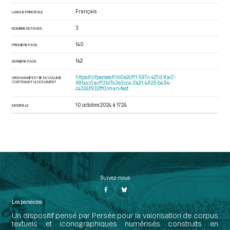
Français
LANGUE PRINCIPALE
3
NOMBRE DE PAGES
140
PREMIÈRE PAGE
142
DERNIÈRE PAGE
https://iiif.persee.fr/b0e2cf11-597c-427d-8ac7-
URI DU MANIFEST IIIF DU VOLUME
CONTENANT LE DOCUMENT
68bcc0acf13b/743e3cc4-2a21-4625-b494-
c4324f932ff0/manifest
10 octobre 2024 à 17:24
MODIFIÉ LE
Suivez-nous
Les perséides
Un dispositif pensé par Persée pour la valorisation de corpus
textuels et iconographiques numérisés construits en