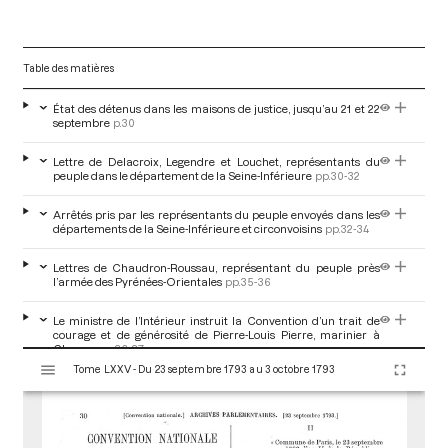
Table des matières
État des détenus dans les maisons de justice, jusqu’au 21 et 22
septembre
p.30
Lettre de Delacroix, Legendre et Louchet, représentants du
peuple dans le département de la Seine-Inférieure
pp.30-32
Arrêtés pris par les représentants du peuple envoyés dans les
départements de la Seine-Inférieure et circonvoisins
pp.32-34
Lettres de Chaudron-Roussau, représentant du peuple près
l’armée des Pyrénées-Orientales
pp.35-36
Le ministre de l’Intérieur instruit la Convention d’un trait de
courage et de générosité de Pierre-Louis Pierre, marinier à
Chauny
pp.36-37
V
Tome LXXV - Du 23 septembre 1793 au 3 octobre 1793
i
Pétition de la municipalité de Barisis y relative
pp.37-38
s
u
Arrêté du comité de salut public de la ville de Versailles relatif à
a
la glace fournie aux prisonniers du Temple
p.38