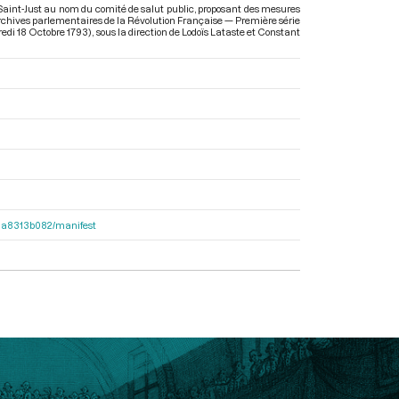
 Saint-Just au nom du comité de salut public, proposant des mesures
Archives parlementaires de la Révolution Française — Première série
redi 18 Octobre 1793)
, sous la direction de Lodoïs Lataste et Constant
563a8313b082/manifest