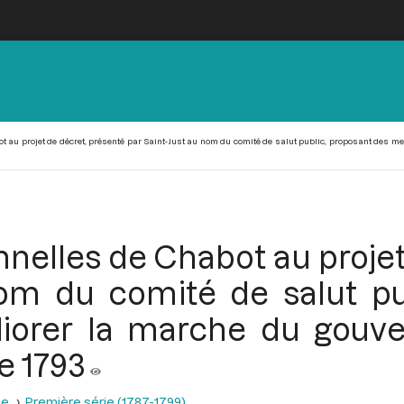
t au projet de décret, présenté par Saint-Just au nom du comité de salut public, proposant des m
nnelles de Chabot au proje
nom du comité de salut pu
orer la marche du gouve
e 1793
se
Première série (1787-1799)