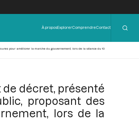
Rechercher
Menu
À propos
Explorer
Comprendre
Contact
de
l'en-
tête
esures pour améliorer la marche du gouvernement, lors de la séance du 10
t de décret, présenté
blic, proposant des
rnement, lors de la