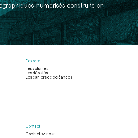
onographiques numérisés construits en
Explorer
Les volumes
Les députés
Les cahiers de doléances
Contact
Contactez-nous