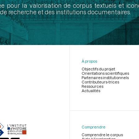
ée pour la valorisation de corpus textuels et ic
de recherche et des institutions documentaires.
À propos
Objectifs du projet
Orientations scientifiques
Partenaires institutionnels
Contributeurs-trices
Ressources
Actualités
Menu
du
pied
de
Comprendre
page
Comprendre le corpus