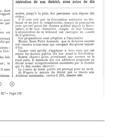
 807
• Page 318