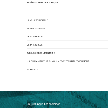
RÉFÉRENCE BIBLIOGRAPHIQUE
LANGUE PRINCIPALE
NOMBRE DE PAGES
PREMIÈRE PAGE
DERNIÈRE PAGE
TYPOLOGIE DOCUMENTAIRE
URI DU MANIFEST IIIF DU VOLUME CONTENANT LE DOCUMENT
MODIFIÉ LE
Suivez-nous
Les perséides