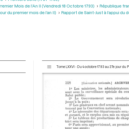
remier Mois de l'An II (Vendredi 18 Octobre 1793)
République fra
ur du premier mois de l’an II)
Rapport de Saint-Just à l’appui du 
V
Tome LXXVI - Du 4 octobre 1793 au 27e jour du P
i
s
u
a
l
i
s
e
u
r