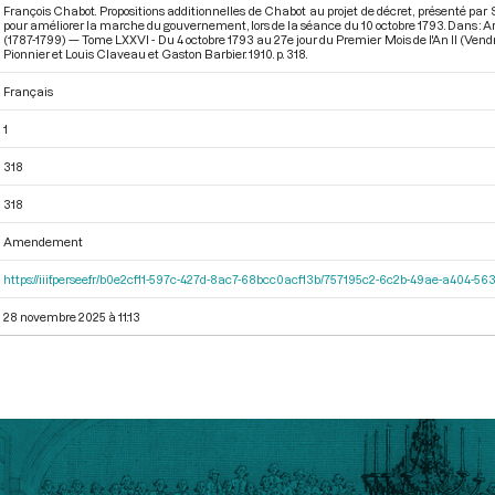
François Chabot. Propositions additionnelles de Chabot au projet de décret, présenté par
pour améliorer la marche du gouvernement, lors de la séance du 10 octobre 1793. Dans : 
(1787-1799) — Tome LXXVI - Du 4 octobre 1793 au 27e jour du Premier Mois de l'An II (Vend
Pionnier et Louis Claveau et Gaston Barbier. 1910. p. 318.
Français
1
318
318
Amendement
https://iiif.persee.fr/b0e2cf11-597c-427d-8ac7-68bcc0acf13b/757195c2-6c2b-49ae-a404-
28 novembre 2025 à 11:13