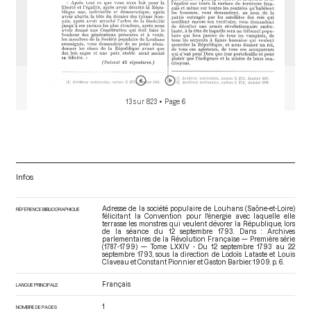
13 sur 823
• Page 6
Infos
Adresse de la société populaire de Louhans (Saône-et-Loire)
RÉFÉRENCE BIBLIOGRAPHIQUE
félicitant la Convention pour l'énergie avec laquelle elle
terrasse les monstres qui veulent dévorer la République, lors
de la séance du 12 septembre 1793. Dans : Archives
parlementaires de la Révolution Française — Première série
(1787-1799) — Tome LXXIV - Du 12 septembre 1793 au 22
septembre 1793
, sous la direction de Lodoïs Lataste et Louis
Claveau et Constant Pionnier et Gaston Barbier. 1909. p. 6.
Français
LANGUE PRINCIPALE
1
NOMBRE DE PAGES