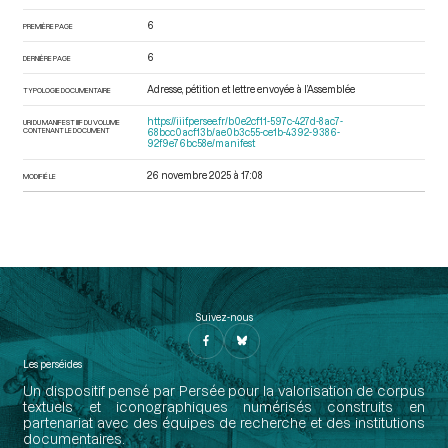
6
PREMIÈRE PAGE
6
DERNIÈRE PAGE
Adresse, pétition et lettre envoyée à l’Assemblée
TYPOLOGIE DOCUMENTAIRE
https://iiif.persee.fr/b0e2cf11-597c-427d-8ac7-
URI DU MANIFEST IIIF DU VOLUME
CONTENANT LE DOCUMENT
68bcc0acf13b/ae0b3c55-ce1b-4392-9386-
92f9e76bc58e/manifest
26 novembre 2025 à 17:08
MODIFIÉ LE
Suivez-nous
Les perséides
Un dispositif pensé par Persée pour la valorisation de corpus
textuels et iconographiques numérisés construits en
partenariat avec des équipes de recherche et des institutions
documentaires.