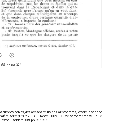
 786
• Page 227
trie des nobles, des accapareurs, des aristocrates, lors de la séance
emière série (1787-1799) — Tome LXXV - Du 23 septembre 1793 au 3
aston Barbier. 1909. pp. 227-228.