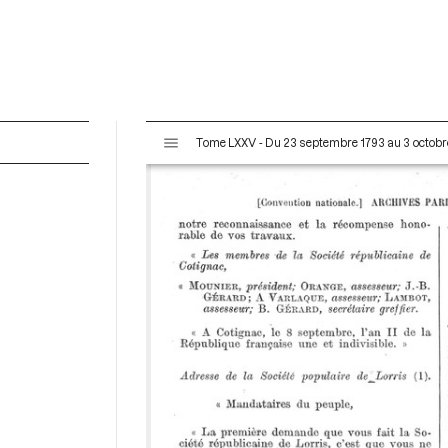
V
Tome LXXV - Du 23 septembre 1793 au 3 octobr
i
s
u
a
l
i
s
e
u
r
M
i
r
a
d