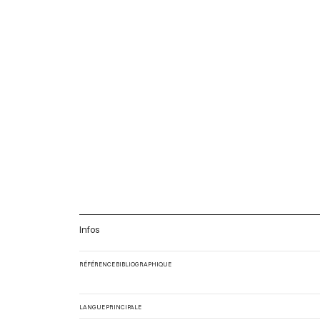
Infos
RÉFÉRENCE BIBLIOGRAPHIQUE
LANGUE PRINCIPALE