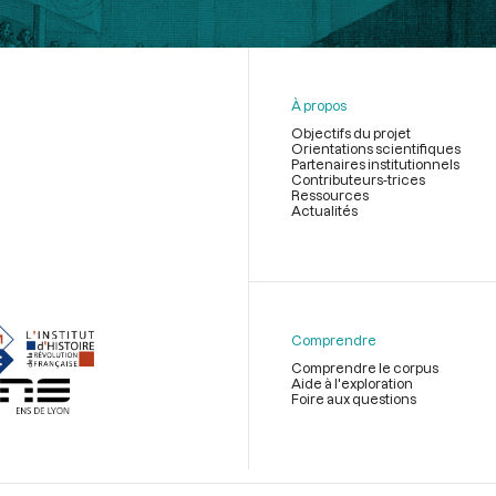
À propos
Objectifs du projet
Orientations scientifiques
Partenaires institutionnels
Contributeurs-trices
Ressources
Actualités
Menu
du
pied
de
Comprendre
page
Comprendre le corpus
Aide à l'exploration
Foire aux questions