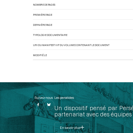
NOMBRE DE PAGES
PREMIÈRE PAGE
DERNIÈRE PAGE
TYPOLOGIE DOCUMENTAIRE
URI DU MANIFEST IIIF DU VOLUME CONTENANT LE DOCUMENT
MODIFIÉ LE
Suivez-nous
Les perséides
Un dispositif pensé par Pers
partenariat avec des équipes 
En savoir plus