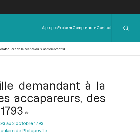
Rechercher
Menu
À propos
Explorer
Comprendre
Contact
de
l'en-
tête
crates, lors de la séance du 27 septembre 1793
ille demandant à la
es accapareurs, des
 1793
93 au 3 octobre 1793
ulaire de Philippeville