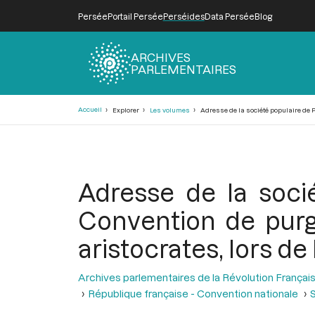
Persée
Portail Persée
Perséides
Data Persée
Blog
ARCHIVES
PARLEMENTAIRES
Fil
Accueil
Explorer
Les volumes
Adresse de la société populaire de P
d'Ariane
Adresse de la soci
Convention de purg
aristocrates, lors d
Archives parlementaires de la Révolution Françai
République française - Convention nationale