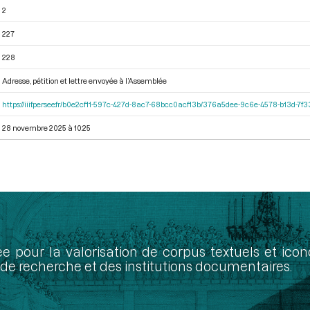
2
227
228
Adresse, pétition et lettre envoyée à l’Assemblée
https://iiif.persee.fr/b0e2cf11-597c-427d-8ac7-68bcc0acf13b/376a5dee-9c6e-4578-b13d-7f
28 novembre 2025 à 10:25
ée pour la valorisation de corpus textuels et ic
de recherche et des institutions documentaires.