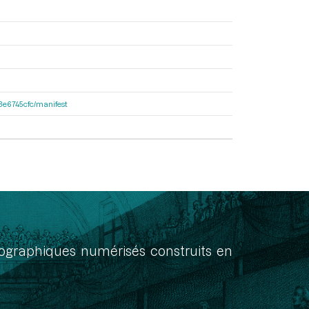
33e6745cfc/manifest
onographiques numérisés construits en