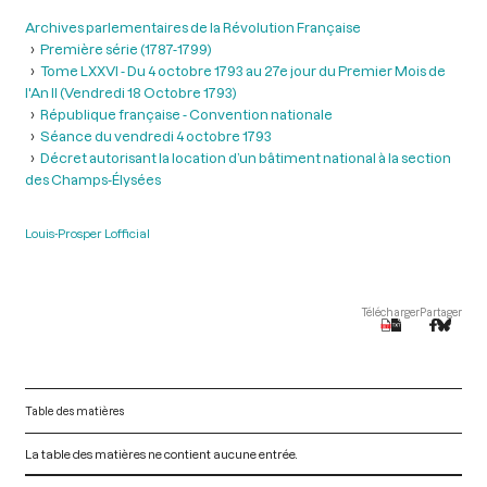
Archives parlementaires de la Révolution Française
Première série (1787-1799)
Tome LXXVI - Du 4 octobre 1793 au 27e jour du Premier Mois de
l'An II (Vendredi 18 Octobre 1793)
République française - Convention nationale
Séance du vendredi 4 octobre 1793
Décret autorisant la location d’un bâtiment national à la section
des Champs-Élysées
Louis-Prosper Lofficial
Télécharger
Partager
Table des matières
La table des matières ne contient aucune entrée.
V