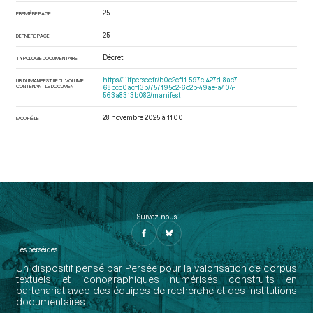
25
PREMIÈRE PAGE
25
DERNIÈRE PAGE
Décret
TYPOLOGIE DOCUMENTAIRE
https://iiif.persee.fr/b0e2cf11-597c-427d-8ac7-
URI DU MANIFEST IIIF DU VOLUME
CONTENANT LE DOCUMENT
68bcc0acf13b/757195c2-6c2b-49ae-a404-
563a8313b082/manifest
28 novembre 2025 à 11:00
MODIFIÉ LE
Suivez-nous
Les perséides
Un dispositif pensé par Persée pour la valorisation de corpus
textuels et iconographiques numérisés construits en
partenariat avec des équipes de recherche et des institutions
documentaires.