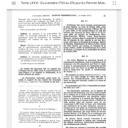
Tome LXXVI - Du 4 octobre 1793 au 27e jour du Premier Mois de l'An II (Vendredi 18 Octobre 1793)
i
s
u
a
l
i
s
e
u
r
M
i
r
a
d
o
r