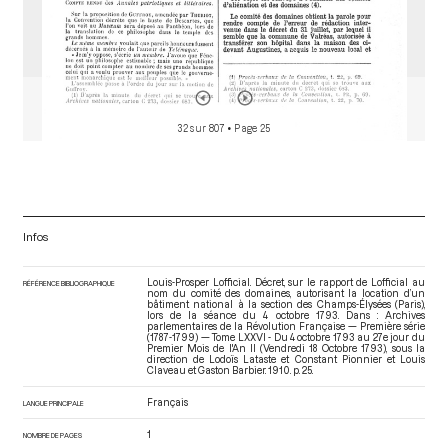
32 sur 807
• Page 25
Infos
Louis-Prosper Lofficial. Décret, sur le rapport de Lofficial au
RÉFÉRENCE BIBLIOGRAPHIQUE
nom du comité des domaines, autorisant la location d’un
bâtiment national à la section des Champs-Élysées (Paris),
lors de la séance du 4 octobre 1793. Dans : Archives
parlementaires de la Révolution Française — Première série
(1787-1799) — Tome LXXVI - Du 4 octobre 1793 au 27e jour du
Premier Mois de l'An II (Vendredi 18 Octobre 1793)
, sous la
direction de Lodoïs Lataste et Constant Pionnier et Louis
Claveau et Gaston Barbier. 1910. p. 25.
Français
LANGUE PRINCIPALE
1
NOMBRE DE PAGES