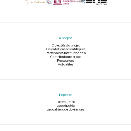
Menu
du
pied
À propos
de
page
Objectifs du projet
Orientations scientifiques
Partenaires institutionnels
Contributeurs-trices
Ressources
Actualités
Explorer
Les volumes
Les députés
Les cahiers de doléances