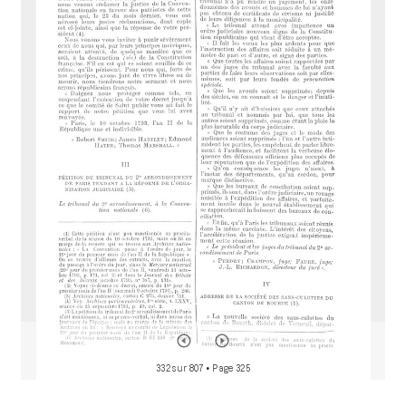
r
M
i
r
a
d
o
r
332 sur 807
• Page 325