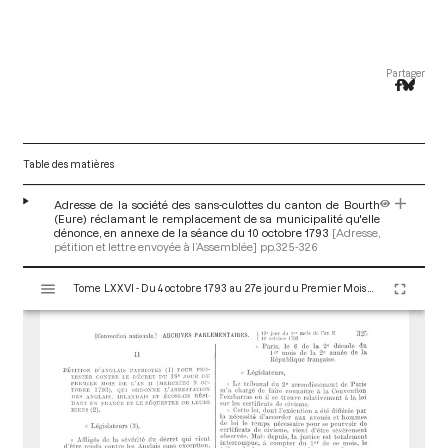
Partager
Table des matières
Adresse de la société des sans-culottes du canton de Bourth
(Eure) réclamant le remplacement de sa municipalité qu'elle
dénonce, en annexe de la séance du 10 octobre 1793
[Adresse,
pétition et lettre envoyée à l’Assemblée]
pp.325-326
V
Tome LXXVI - Du 4 octobre 1793 au 27e jour du Premier Mois de l'An II (Vendredi 18 Octobre 1793)
i
s
u
a
l
i
s
e
u