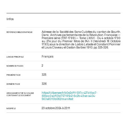
Infos
Adresse de la Société des Sans-Culottes du canton de Bourth.
RÉFÉRENCE BIBLIOGRAPHIQUE
Dans : Archives parlementaires de la Révolution Française —
Première série (1787-1799) — Tome LXXVI - Du 4 octobre 1793
au 27e jour du Premier Mois de l'An II (Vendredi 18 Octobre
1793)
, sous la direction de Lodoïs Lataste et Constant Pionnier
et Louis Claveau et Gaston Barbier. 1910. pp. 325-326.
Français
LANGUE PRINCIPALE
2
NOMBRE DE PAGES
325
PREMIÈRE PAGE
326
DERNIÈRE PAGE
https://iiif.persee.fr/b0e2cf11-597c-427d-8ac7-
URI DU MANIFEST IIIF DU VOLUME
CONTENANT LE DOCUMENT
68bcc0acf13b/757195c2-6c2b-49ae-a404-
563a8313b082/manifest
23 octobre 2024 à 23:11
MODIFIÉ LE